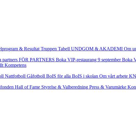
lprogram & Resultat
Truppen
Tabell
UNDGOM & AKADEMI
Om u
a partners
FÖR PARTNERS
Boka VIP-restaurang 9 september
Boka V
llt
Kompetens
oll
Nattfotboll
Gåfotboll
BoIS för alla
BoIS i skolan
Om vårt arbete
KN
fonden
Hall of Fame
Styrelse & Valberedning
Press & Varumärke
Kon