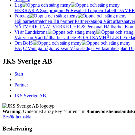
Lag
HERRAR A
Spelprogram & Resultat
Truppen
Tabell
DAMER
Företag
Hållbarhetsmatchen
Bli partner
Partnerkatalog
Vårt affärsnätve
NÄTVERK I NÄTVERKET
HR & Personal
Hållbarhet
Komm
Vi är Landskrona
Vår vison
Vårt hållbarhetsarbete
BOIS I SAMHÄLLET
Freda
Om BoIS
FAQ / Vanliga frågor & svar
Våra stadgar
Verksamhetsplan
Un
JKS Sverige AB
Start
Partner
JKS Sverige AB
Warning
: Undefined array key "current" in
/home/boishems/landsk
Besök hemsida
Beskrivning