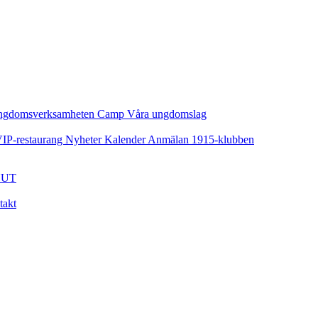
ngdomsverksamheten
Camp
Våra ungdomslag
IP-restaurang
Nyheter
Kalender
Anmälan
1915-klubben
UT
takt