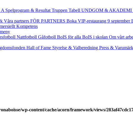
 A
Spelprogram & Resultat
Truppen
Tabell
UNDGOM & AKADEMI
rk
Våra partners
FÖR PARTNERS
Boka VIP-restaurang 9 september
ersiellt
Kompetens
gsfotboll
Nattfotboll
Gåfotboll
BoIS för alla
BoIS i skolan
Om vårt arb
gdomsfonden
Hall of Fame
Styrelse & Valberedning
Press & Varumär
ronaboisse/wp-content/cache/acorn/framework/views/283af47cdc