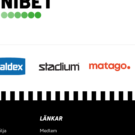
LÄNKAR
ölja
Medlem