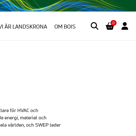
0
VI ÄR LANDSKRONA
OM BOIS
xlare för HVAC och
da energi, material och
 hela världen, och SWEP leder