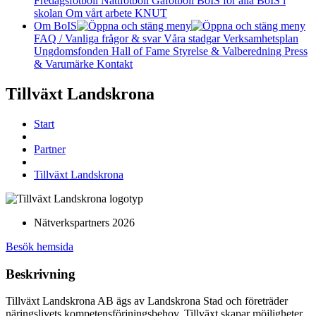
Fredagsfotboll
Nattfotboll
Gåfotboll
BoIS för alla
BoIS i
skolan
Om vårt arbete
KNUT
Om BoIS
FAQ / Vanliga frågor & svar
Våra stadgar
Verksamhetsplan
Ungdomsfonden
Hall of Fame
Styrelse & Valberedning
Press
& Varumärke
Kontakt
Tillväxt Landskrona
Start
Partner
Tillväxt Landskrona
Nätverkspartners 2026
Besök hemsida
Beskrivning
Tillväxt Landskrona AB ägs av Landskrona Stad och företräder
näringslivets kompetensförjningsbehov. Tillväxt skapar möjligheter