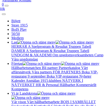
Varumärke
Kontakt
0
Sök
Biljett
Store 1915
BoIS Play
50/50
Medlem
Lag
HERRAR A
Spelprogram & Resultat
Truppen
Tabell
DAMER A
Spelprogram & Resultat
Truppen
Tabell
UNDGOM & AKADEMI
Om ungdomsverksamheten
Camp
Våra ungdomslag
Företag
Hållbarhetsmatchen
Bli partner
Partnerkatalog
Vårt
affärsnätverk
Våra partners
FÖR PARTNERS
Boka VIP-
restaurang 9 september
Boka VIP-restaurang
Nyheter
Kalender
Anmälan
1915-klubben
NÄTVERK I
NÄTVERKET
HR & Personal
Hållbarhet
Kommersiellt
Kompetens
Vi är Landskrona
Vår vison
Vårt hållbarhetsarbete
BOIS I SAMHÄLLET