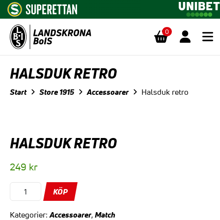
0
Hoppa till innehåll
HALSDUK RETRO
Start
Store 1915
Accessoarer
Halsduk retro
HALSDUK RETRO
249
kr
Halsduk
KÖP
retro
mängd
Accessoarer
Match
Kategorier:
,