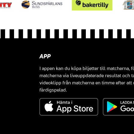
APP
I appen kan du köpa biljetter till matcherna, f
matcherna via liveuppdaterade resultat och t
videoklipp från matcherna en timme efter at
färdigspelad.