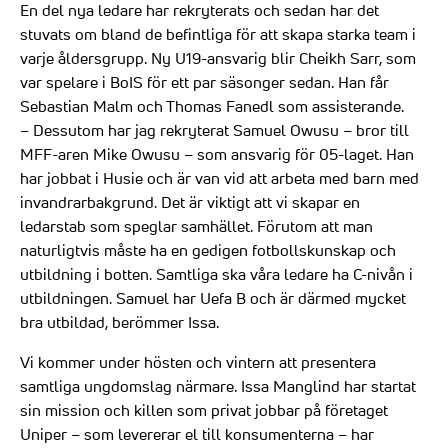
En del nya ledare har rekryterats och sedan har det
stuvats om bland de befintliga för att skapa starka team i
varje åldersgrupp. Ny U19-ansvarig blir Cheikh Sarr, som
var spelare i BoIS för ett par säsonger sedan. Han får
Sebastian Malm och Thomas Fanedl som assisterande.
– Dessutom har jag rekryterat Samuel Owusu – bror till
MFF-aren Mike Owusu – som ansvarig för 05-laget. Han
har jobbat i Husie och är van vid att arbeta med barn med
invandrarbakgrund. Det är viktigt att vi skapar en
ledarstab som speglar samhället. Förutom att man
naturligtvis måste ha en gedigen fotbollskunskap och
utbildning i botten. Samtliga ska våra ledare ha C-nivån i
utbildningen. Samuel har Uefa B och är därmed mycket
bra utbildad, berömmer Issa.
Vi kommer under hösten och vintern att presentera
samtliga ungdomslag närmare. Issa Manglind har startat
sin mission och killen som privat jobbar på företaget
Uniper – som levererar el till konsumenterna – har