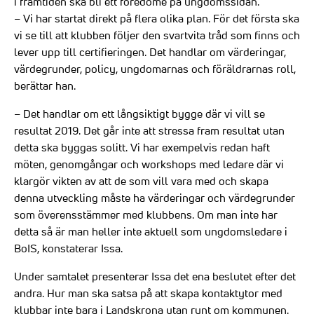
i framtiden ska bli ett föredöme på ungdomssidan.
– Vi har startat direkt på flera olika plan. För det första ska
vi se till att klubben följer den svartvita tråd som finns och
lever upp till certifieringen. Det handlar om värderingar,
värdegrunder, policy, ungdomarnas och föräldrarnas roll,
berättar han.
– Det handlar om ett långsiktigt bygge där vi vill se
resultat 2019. Det går inte att stressa fram resultat utan
detta ska byggas solitt. Vi har exempelvis redan haft
möten, genomgångar och workshops med ledare där vi
klargör vikten av att de som vill vara med och skapa
denna utveckling måste ha värderingar och värdegrunder
som överensstämmer med klubbens. Om man inte har
detta så är man heller inte aktuell som ungdomsledare i
BoIS, konstaterar Issa.
Under samtalet presenterar Issa det ena beslutet efter det
andra. Hur man ska satsa på att skapa kontaktytor med
klubbar inte bara i Landskrona utan runt om kommunen.