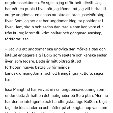
ungdomssektionen. En syssla jag utför helt idéellt. Jag
har nått en punkt i livet när jag känner att jag vill bidra till
att ge ungdomar en chans att hitta en bra sysselsättning i
livet. Som jag ser det har ungdomar idag tre positioner i
livet. Hem, skola och sedan den tredje som kan vara allt
från kultur, idrott till kriminalitet och gängmedlemskap,
förklarar Issa.
– Jag vill att ungdomar ska undvika den mörka sidan och
istället engagera sig i BoIS som spelare och kanske sedan
även som ledare. Detta är mitt bidrag till ett
förhoppningsvis bättre liv för många
Landskronaungdomar och ett framgångsrikt BoIS, säger
han.
Issa Manglind har virvlat in i en ungdomsavdelning som
under detta år haft en del motigheter på flera plan. Men nu
har denne intelligente och handlingskraftige BoISare tagit
tag i de lösa ändarna och håller på att knyta ihop vad som