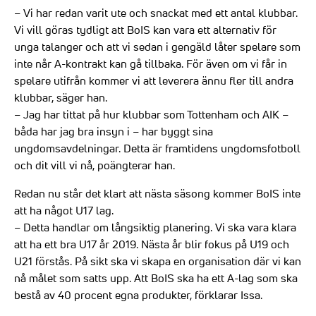
– Vi har redan varit ute och snackat med ett antal klubbar.
Vi vill göras tydligt att BoIS kan vara ett alternativ för
unga talanger och att vi sedan i gengäld låter spelare som
inte når A-kontrakt kan gå tillbaka. För även om vi får in
spelare utifrån kommer vi att leverera ännu fler till andra
klubbar, säger han.
– Jag har tittat på hur klubbar som Tottenham och AIK –
båda har jag bra insyn i – har byggt sina
ungdomsavdelningar. Detta är framtidens ungdomsfotboll
och dit vill vi nå, poängterar han.
Redan nu står det klart att nästa säsong kommer BoIS inte
att ha något U17 lag.
– Detta handlar om långsiktig planering. Vi ska vara klara
att ha ett bra U17 år 2019. Nästa år blir fokus på U19 och
U21 förstås. På sikt ska vi skapa en organisation där vi kan
nå målet som satts upp. Att BoIS ska ha ett A-lag som ska
bestå av 40 procent egna produkter, förklarar Issa.