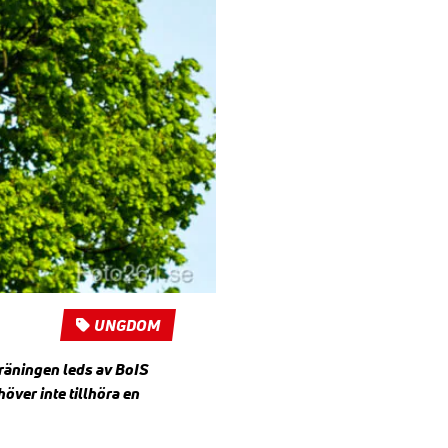
UNGDOM
Träningen leds av BoIS
över inte tillhöra en