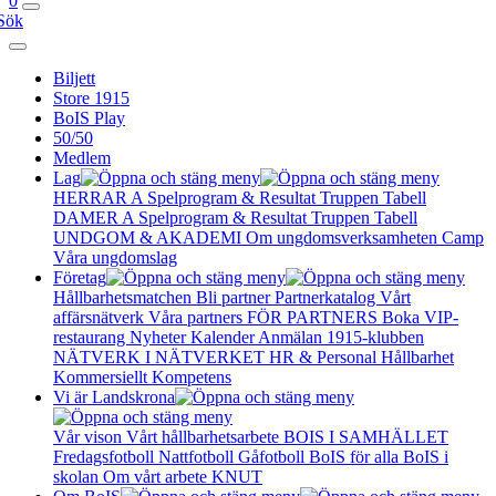
0
Sök
Biljett
Store 1915
BoIS Play
50/50
Medlem
Lag
HERRAR A
Spelprogram & Resultat
Truppen
Tabell
DAMER A
Spelprogram & Resultat
Truppen
Tabell
UNDGOM & AKADEMI
Om ungdomsverksamheten
Camp
Våra ungdomslag
Företag
Hållbarhetsmatchen
Bli partner
Partnerkatalog
Vårt
affärsnätverk
Våra partners
FÖR PARTNERS
Boka VIP-
restaurang
Nyheter
Kalender
Anmälan
1915-klubben
NÄTVERK I NÄTVERKET
HR & Personal
Hållbarhet
Kommersiellt
Kompetens
Vi är Landskrona
Vår vison
Vårt hållbarhetsarbete
BOIS I SAMHÄLLET
Fredagsfotboll
Nattfotboll
Gåfotboll
BoIS för alla
BoIS i
skolan
Om vårt arbete
KNUT