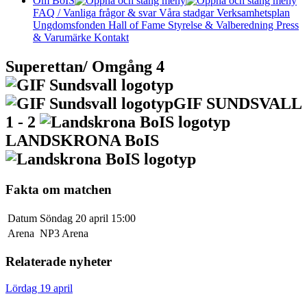
Om BoIS
FAQ / Vanliga frågor & svar
Våra stadgar
Verksamhetsplan
Ungdomsfonden
Hall of Fame
Styrelse & Valberedning
Press
& Varumärke
Kontakt
Superettan/ Omgång 4
GIF SUNDSVALL
1 - 2
LANDSKRONA BoIS
Fakta om matchen
Datum
Söndag 20 april 15:00
Arena
NP3 Arena
Relaterade nyheter
Lördag 19 april