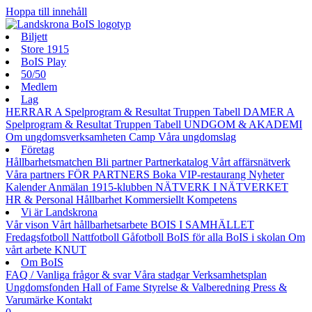
Hoppa till innehåll
Biljett
Store 1915
BoIS Play
50/50
Medlem
Lag
HERRAR A
Spelprogram & Resultat
Truppen
Tabell
DAMER A
Spelprogram & Resultat
Truppen
Tabell
UNDGOM & AKADEMI
Om ungdomsverksamheten
Camp
Våra ungdomslag
Företag
Hållbarhetsmatchen
Bli partner
Partnerkatalog
Vårt affärsnätverk
Våra partners
FÖR PARTNERS
Boka VIP-restaurang
Nyheter
Kalender
Anmälan
1915-klubben
NÄTVERK I NÄTVERKET
HR & Personal
Hållbarhet
Kommersiellt
Kompetens
Vi är Landskrona
Vår vison
Vårt hållbarhetsarbete
BOIS I SAMHÄLLET
Fredagsfotboll
Nattfotboll
Gåfotboll
BoIS för alla
BoIS i skolan
Om
vårt arbete
KNUT
Om BoIS
FAQ / Vanliga frågor & svar
Våra stadgar
Verksamhetsplan
Ungdomsfonden
Hall of Fame
Styrelse & Valberedning
Press &
Varumärke
Kontakt