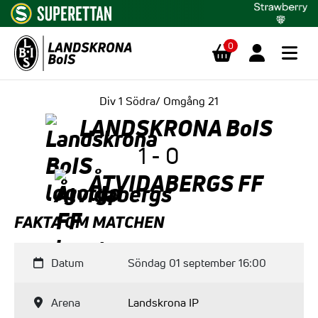
0
Hoppa till innehåll
Div 1 Södra/ Omgång 21
LANDSKRONA BoIS
1 - 0
ÅTVIDABERGS FF
FAKTA OM MATCHEN
Datum
Söndag 01 september 16:00
Arena
Landskrona IP