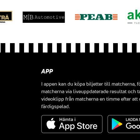
APP
I appen kan du köpa biljetter till matcherna, f
matcherna via liveuppdaterade resultat och t
videoklipp från matcherna en timme efter at
färdigspelad.