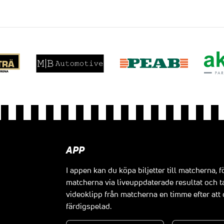
APP
I appen kan du köpa biljetter till matcherna, f
matcherna via liveuppdaterade resultat och t
videoklipp från matcherna en timme efter at
färdigspelad.