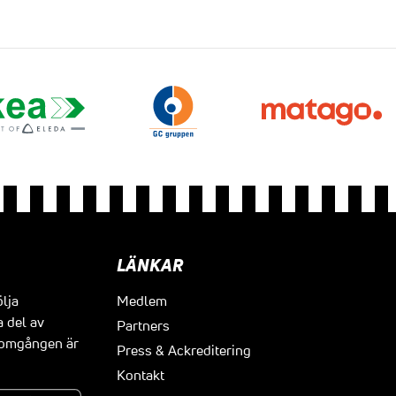
LÄNKAR
ölja
Medlem
a del av
Partners
t omgången är
Press & Ackreditering
Kontakt