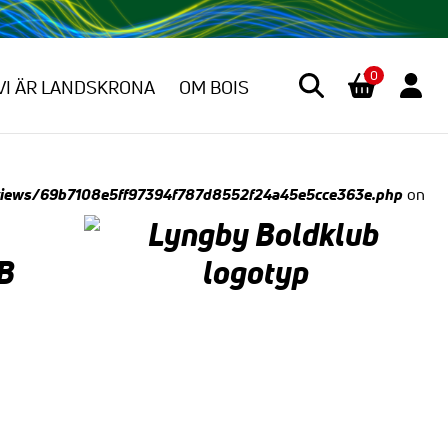
0
VI ÄR LANDSKRONA
OM BOIS
views/69b7108e5ff97394f787d8552f24a45e5cce363e.php
on
B