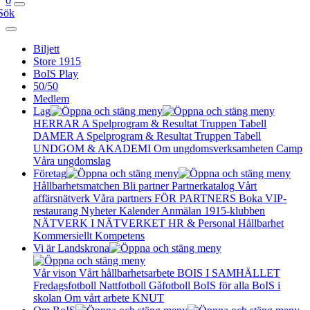
0
Sök
Biljett
Store 1915
BoIS Play
50/50
Medlem
Lag
HERRAR A
Spelprogram & Resultat
Truppen
Tabell
DAMER A
Spelprogram & Resultat
Truppen
Tabell
UNDGOM & AKADEMI
Om ungdomsverksamheten
Camp
Våra ungdomslag
Företag
Hållbarhetsmatchen
Bli partner
Partnerkatalog
Vårt
affärsnätverk
Våra partners
FÖR PARTNERS
Boka VIP-
restaurang
Nyheter
Kalender
Anmälan
1915-klubben
NÄTVERK I NÄTVERKET
HR & Personal
Hållbarhet
Kommersiellt
Kompetens
Vi är Landskrona
Vår vison
Vårt hållbarhetsarbete
BOIS I SAMHÄLLET
Fredagsfotboll
Nattfotboll
Gåfotboll
BoIS för alla
BoIS i
skolan
Om vårt arbete
KNUT