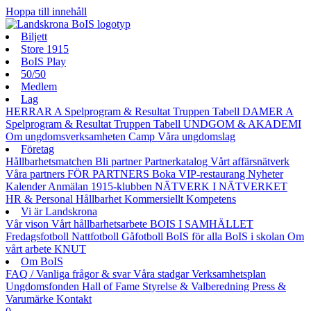
Hoppa till innehåll
Biljett
Store 1915
BoIS Play
50/50
Medlem
Lag
HERRAR A
Spelprogram & Resultat
Truppen
Tabell
DAMER A
Spelprogram & Resultat
Truppen
Tabell
UNDGOM & AKADEMI
Om ungdomsverksamheten
Camp
Våra ungdomslag
Företag
Hållbarhetsmatchen
Bli partner
Partnerkatalog
Vårt affärsnätverk
Våra partners
FÖR PARTNERS
Boka VIP-restaurang
Nyheter
Kalender
Anmälan
1915-klubben
NÄTVERK I NÄTVERKET
HR & Personal
Hållbarhet
Kommersiellt
Kompetens
Vi är Landskrona
Vår vison
Vårt hållbarhetsarbete
BOIS I SAMHÄLLET
Fredagsfotboll
Nattfotboll
Gåfotboll
BoIS för alla
BoIS i skolan
Om
vårt arbete
KNUT
Om BoIS
FAQ / Vanliga frågor & svar
Våra stadgar
Verksamhetsplan
Ungdomsfonden
Hall of Fame
Styrelse & Valberedning
Press &
Varumärke
Kontakt