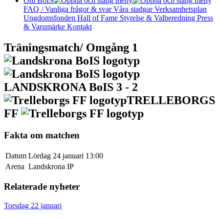
Om BoIS
FAQ / Vanliga frågor & svar
Våra stadgar
Verksamhetsplan
Ungdomsfonden
Hall of Fame
Styrelse & Valberedning
Press
& Varumärke
Kontakt
Träningsmatch/ Omgång 1
LANDSKRONA BoIS
3 - 2
TRELLEBORGS
FF
Fakta om matchen
Datum
Lördag 24 januari 13:00
Arena
Landskrona IP
Relaterade nyheter
Torsdag 22 januari