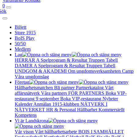
Varumärke
Kontakt
0
Sök
Biljett
Store 1915
BoIS Play
50/50
Medlem
Lag
HERRAR A
Spelprogram & Resultat
Truppen
Tabell
DAMER A
Spelprogram & Resultat
Truppen
Tabell
UNDGOM & AKADEMI
Om ungdomsverksamheten
Camp
Våra ungdomslag
Företag
Hållbarhetsmatchen
Bli partner
Partnerkatalog
Vårt
affärsnätverk
Våra partners
FÖR PARTNERS
Boka VIP-
restaurang 9 september
Boka VIP-restaurang
Nyheter
Kalender
Anmälan
1915-klubben
NÄTVERK I
NÄTVERKET
HR & Personal
Hållbarhet
Kommersiellt
Kompetens
Vi är Landskrona
Vår vison
Vårt hållbarhetsarbete
BOIS I SAMHÄLLET