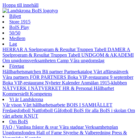
Hoppa till innehåll
Biljett
Store 1915
BoIS Play
50/50
Medlem
Lag
HERRAR A
Spelprogram & Resultat
Truppen
Tabell
DAMER A
Spelprogram & Resultat
Truppen
Tabell
UNDGOM & AKADEMI
Om ungdomsverksamheten
Camp
Våra ungdomslag
Företag
Hållbarhetsmatchen
Bli partner
Partnerkatalog
Vårt affärsnätverk
Våra partners
FÖR PARTNERS
Boka VIP-restaurang 9 september
Boka VIP-restaurang
Nyheter
Kalender
Anmälan
1915-klubben
NÄTVERK I NÄTVERKET
HR & Personal
Hållbarhet
Kommersiellt
Kompetens
Vi är Landskrona
Vår vison
Vårt hållbarhetsarbete
BOIS I SAMHÄLLET
Fredagsfotboll
Nattfotboll
Gåfotboll
BoIS för alla
BoIS i skolan
Om
vårt arbete
KNUT
Om BoIS
FAQ / Vanliga frågor & svar
Våra stadgar
Verksamhetsplan
Ungdomsfonden
Hall of Fame
Styrelse & Valberedning
Press &