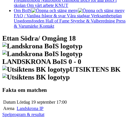
Fredagsfotboll
Nattfotboll
Gåfotboll
BoIS för alla
BoIS i
skolan
Om vårt arbete
KNUT
Om BoIS
FAQ / Vanliga frågor & svar
Våra stadgar
Verksamhetsplan
Ungdomsfonden
Hall of Fame
Styrelse & Valberedning
Press
& Varumärke
Kontakt
Ettan Södra/ Omgång 18
LANDSKRONA BoIS
0 - 0
UTSIKTENS BK
Fakta om matchen
Datum
Lördag 19 september 17:00
Arena
Landskrona IP
Spelprogram & resultat