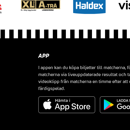
APP
I appen kan du köpa biljetter till matcherna, f
matcherna via liveuppdaterade resultat och t
videoklipp från matcherna en timme efter at
färdigspelad.