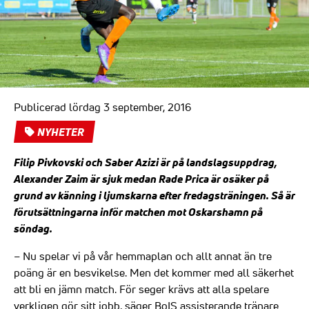
Publicerad lördag 3 september, 2016
NYHETER
Filip Pivkovski och Saber Azizi är på landslagsuppdrag,
Alexander Zaim är sjuk medan Rade Prica är osäker på
grund av känning i ljumskarna efter fredagsträningen. Så är
förutsättningarna inför matchen mot Oskarshamn på
söndag.
– Nu spelar vi på vår hemmaplan och allt annat än tre
poäng är en besvikelse. Men det kommer med all säkerhet
att bli en jämn match. För seger krävs att alla spelare
verkligen gör sitt jobb, säger BoIS assisterande tränare