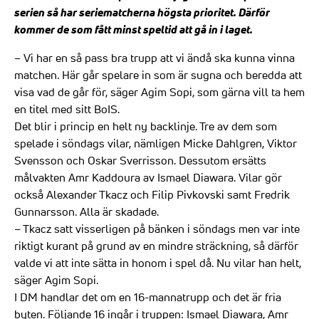
serien så har seriematcherna högsta prioritet. Därför
kommer de som fått minst speltid att gå in i laget.
– Vi har en så pass bra trupp att vi ändå ska kunna vinna
matchen. Här går spelare in som är sugna och beredda att
visa vad de går för, säger Agim Sopi, som gärna vill ta hem
en titel med sitt BoIS.
Det blir i princip en helt ny backlinje. Tre av dem som
spelade i söndags vilar, nämligen Micke Dahlgren, Viktor
Svensson och Oskar Sverrisson. Dessutom ersätts
målvakten Amr Kaddoura av Ismael Diawara. Vilar gör
också Alexander Tkacz och Filip Pivkovski samt Fredrik
Gunnarsson. Alla är skadade.
– Tkacz satt visserligen på bänken i söndags men var inte
riktigt kurant på grund av en mindre sträckning, så därför
valde vi att inte sätta in honom i spel då. Nu vilar han helt,
säger Agim Sopi.
I DM handlar det om en 16-mannatrupp och det är fria
byten. Följande 16 ingår i truppen: Ismael Diawara, Amr