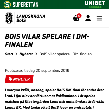
0
Hoppa till innehåll
BOIS VILAR SPELARE I DM-
FINALEN
Start
Nyheter
BoIS vilar spelare i DM-finalen
Publicerad tisdag 20 september, 2016
NYHETER
I morgon kväll, onsdag, spelar BoIS DM-final för andra året
i rad. I fjol blev det förlust mot Eskilsminne. I år spelas
matchen på Klostergården Lund och motståndare är förstås
Lunds BK. Med tanke på att BoIS jagar en andraplats i