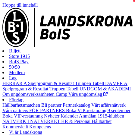
0
Hoppa till innehåll
Biljett
Store 1915
BoIS Play
50/50
Medlem
Lag
HERRAR A
Spelprogram & Resultat
Truppen
Tabell
DAMER A
Spelprogram & Resultat
Truppen
Tabell
UNDGOM & AKADEMI
Om ungdomsverksamheten
Camp
Våra ungdomslag
Företag
Hållbarhetsmatchen
Bli partner
Partnerkatalog
Vårt affärsnätverk
Våra partners
FÖR PARTNERS
Boka VIP-restaurang 9 september
Boka VIP-restaurang
Nyheter
Kalender
Anmälan
1915-klubben
NÄTVERK I NÄTVERKET
HR & Personal
Hållbarhet
Kommersiellt
Kompetens
Vi är Landskrona