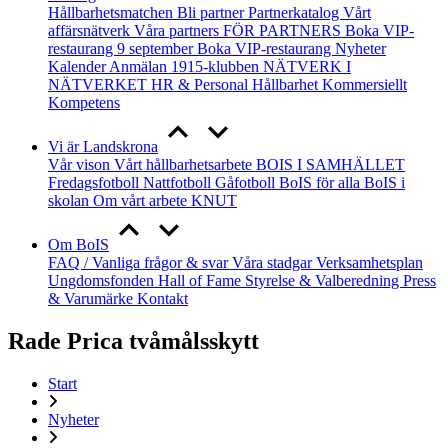
Hållbarhetsmatchen
Bli partner
Partnerkatalog
Vårt
affärsnätverk
Våra partners
FÖR PARTNERS
Boka VIP-
restaurang 9 september
Boka VIP-restaurang
Nyheter
Kalender
Anmälan
1915-klubben
NÄTVERK I
NÄTVERKET
HR & Personal
Hållbarhet
Kommersiellt
Kompetens
Vi är Landskrona
Vår vison
Vårt hållbarhetsarbete
BOIS I SAMHÄLLET
Fredagsfotboll
Nattfotboll
Gåfotboll
BoIS för alla
BoIS i
skolan
Om vårt arbete
KNUT
Om BoIS
FAQ / Vanliga frågor & svar
Våra stadgar
Verksamhetsplan
Ungdomsfonden
Hall of Fame
Styrelse & Valberedning
Press
& Varumärke
Kontakt
Rade Prica tvåmålsskytt
Start
Nyheter