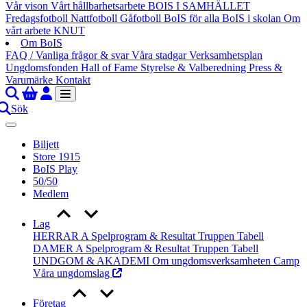
Vår vison
Vårt hållbarhetsarbete
BOIS I SAMHÄLLET
Fredagsfotboll
Nattfotboll
Gåfotboll
BoIS för alla
BoIS i skolan
Om
vårt arbete
KNUT
Om BoIS
FAQ / Vanliga frågor & svar
Våra stadgar
Verksamhetsplan
Ungdomsfonden
Hall of Fame
Styrelse & Valberedning
Press &
Varumärke
Kontakt
Sök
Biljett
Store 1915
BoIS Play
50/50
Medlem
Lag
HERRAR A
Spelprogram & Resultat
Truppen
Tabell
DAMER A
Spelprogram & Resultat
Truppen
Tabell
UNDGOM & AKADEMI
Om ungdomsverksamheten
Camp
Våra ungdomslag
Företag