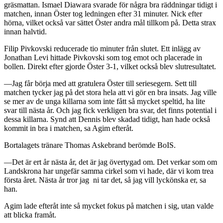
gräsmattan. Ismael Diawara svarade för några bra räddningar tidigt i
matchen, innan Öster tog ledningen efter 31 minuter. Nick efter
hörna, vilket också var sättet Öster andra mål tillkom på. Detta strax
innan halvtid.
Filip Pivkovski reducerade tio minuter från slutet. Ett inlägg av
Jonathan Levi hittade Pivkovski som tog emot och placerade in
bollen. Direkt efter gjorde Öster 3-1, vilket också blev slutresultatet.
—Jag får börja med att gratulera Öster till seriesegern. Sett till
matchen tycker jag på det stora hela att vi gör en bra insats. Jag ville
se mer av de unga killarna som inte fått så mycket speltid, ha lite
svar till nästa år. Och jag fick verkligen bra svar, det finns potential i
dessa killarna. Synd att Dennis blev skadad tidigt, han hade också
kommit in bra i matchen, sa Agim efteråt.
Bortalagets tränare Thomas Askebrand berömde BoIS.
—Det är ert år nästa år, det är jag övertygad om. Det verkar som om
Landskrona har ungefär samma cirkel som vi hade, där vi kom trea
första året. Nästa år tror jag ni tar det, så jag vill lyckönska er, sa
han.
Agim lade efteråt inte så mycket fokus på matchen i sig, utan valde
att blicka framåt.