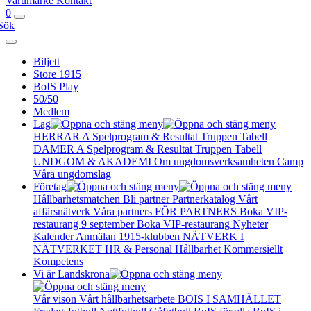
Varumärke
Kontakt
0
Sök
Biljett
Store 1915
BoIS Play
50/50
Medlem
Lag
HERRAR A
Spelprogram & Resultat
Truppen
Tabell
DAMER A
Spelprogram & Resultat
Truppen
Tabell
UNDGOM & AKADEMI
Om ungdomsverksamheten
Camp
Våra ungdomslag
Företag
Hållbarhetsmatchen
Bli partner
Partnerkatalog
Vårt
affärsnätverk
Våra partners
FÖR PARTNERS
Boka VIP-
restaurang 9 september
Boka VIP-restaurang
Nyheter
Kalender
Anmälan
1915-klubben
NÄTVERK I
NÄTVERKET
HR & Personal
Hållbarhet
Kommersiellt
Kompetens
Vi är Landskrona
Vår vison
Vårt hållbarhetsarbete
BOIS I SAMHÄLLET