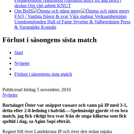
Fredagsfotboll
Nattfotboll
Gåfotboll
BoIS för alla
BoIS i
skolan
Om vårt arbete
KNUT
Om BoIS
FAQ / Vanliga frågor & svar
Våra stadgar
Verksamhetsplan
Ungdomsfonden
Hall of Fame
Styrelse & Valberedning
Press
& Varumärke
Kontakt
Förlust i säsongens sista match
Start
Nyheter
Förlust i säsongens sista match
Publicerad lördag 5 november, 2016
Nyheter
Bortalaget Öster var snäppet vassare och vann på IP med 3-1,
detta efter 2-0-ledning i halvtid.—Spelmässigt gjorde vi en bra
match, jag fick riktigt bra svar från de unga killarna som fick
speltid i dag, sa Agim Sopi efteråt.
Regnet föll över Landskrona IP och över den redan mjuka