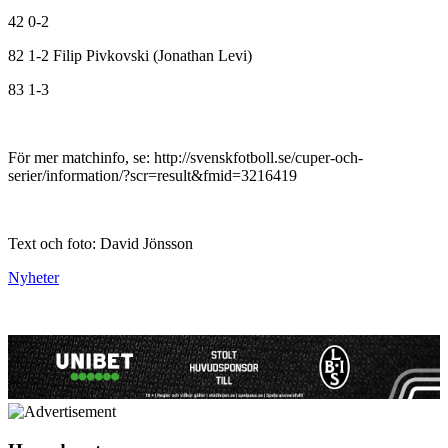
42 0-2
82 1-2 Filip Pivkovski (Jonathan Levi)
83 1-3
För mer matchinfo, se: http://svenskfotboll.se/cuper-och-
serier/information/?scr=result&fmid=3216419
Text och foto: David Jönsson
Nyheter