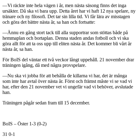
—Vi räckte inte hela vägen i år, men nästa säsong finns det inga
ursäkter. Då ska vi bara upp. Detta året har vi haft 12 nya spelare, ny
tränare och ny filosofi. Det tar sin lilla tid. Vi får lära av misstagen
och göra det bättre nästa år, sa han och fortsatte:
—Ännu en gång stort tack till alla supportrar som stöttas både på
hemmaplan och bortaplan. Denna staden andas fotboll och vi ska
göra allt för att ta oss upp till eliten nästa år. Det kommer bli vårt år
nästa år, sa han.
För BoIS del väntar ett två veckor långt uppehåll. 21 november drar
träningen igång, då med några provspelare.
—Nu ska vi jobba för att behålla de killarna vi har, det är många
som inte har avtal över nästa år. Först och främst måste vi se vad vi
har, efter den 21 november vet vi ungefär vad vi behöver, avslutade
han.
Träningen pågår sedan fram till 15 december.
BoIS – Öster 1-3 (0-2)
31 0-1