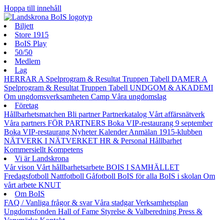
Hoppa till innehåll
Biljett
Store 1915
BoIS Play
50/50
Medlem
Lag
HERRAR A
Spelprogram & Resultat
Truppen
Tabell
DAMER A
Spelprogram & Resultat
Truppen
Tabell
UNDGOM & AKADEMI
Om ungdomsverksamheten
Camp
Våra ungdomslag
Företag
Hållbarhetsmatchen
Bli partner
Partnerkatalog
Vårt affärsnätverk
Våra partners
FÖR PARTNERS
Boka VIP-restaurang 9 september
Boka VIP-restaurang
Nyheter
Kalender
Anmälan
1915-klubben
NÄTVERK I NÄTVERKET
HR & Personal
Hållbarhet
Kommersiellt
Kompetens
Vi är Landskrona
Vår vison
Vårt hållbarhetsarbete
BOIS I SAMHÄLLET
Fredagsfotboll
Nattfotboll
Gåfotboll
BoIS för alla
BoIS i skolan
Om
vårt arbete
KNUT
Om BoIS
FAQ / Vanliga frågor & svar
Våra stadgar
Verksamhetsplan
Ungdomsfonden
Hall of Fame
Styrelse & Valberedning
Press &