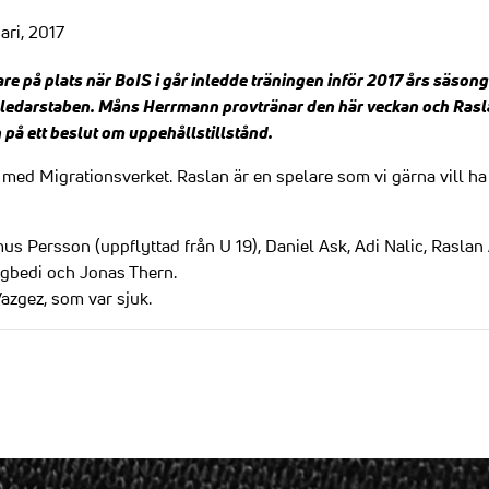
ari, 2017
are på plats när BoIS i går inledde träningen inför 2017 års säso
edarstaben. Måns Herrmann provtränar den här veckan och Raslan
 på ett beslut om uppehållstillstånd.
 med Migrationsverket. Raslan är en spelare som vi gärna vill h
us Persson (uppflyttad från U 19), Daniel Ask, Adi Nalic, Raslan 
gbedi och Jonas Thern.
azgez, som var sjuk.