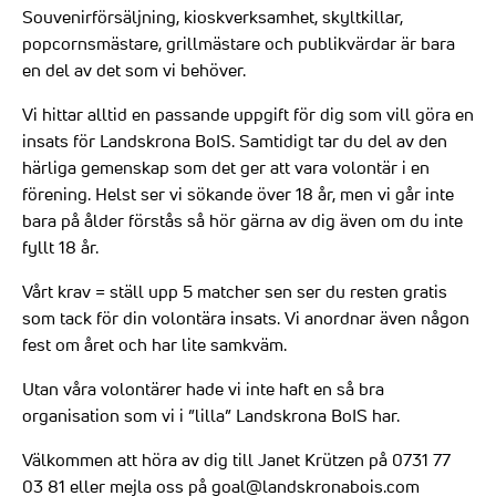
Souvenirförsäljning, kioskverksamhet, skyltkillar,
popcornsmästare, grillmästare och publikvärdar är bara
en del av det som vi behöver.
Vi hittar alltid en passande uppgift för dig som vill göra en
insats för Landskrona BoIS. Samtidigt tar du del av den
härliga gemenskap som det ger att vara volontär i en
förening. Helst ser vi sökande över 18 år, men vi går inte
bara på ålder förstås så hör gärna av dig även om du inte
fyllt 18 år.
Vårt krav = ställ upp 5 matcher sen ser du resten gratis
som tack för din volontära insats. Vi anordnar även någon
fest om året och har lite samkväm.
Utan våra volontärer hade vi inte haft en så bra
organisation som vi i ”lilla” Landskrona BoIS har.
Välkommen att höra av dig till Janet Krützen på 0731 77
03 81 eller mejla oss på
goal@landskronabois.com