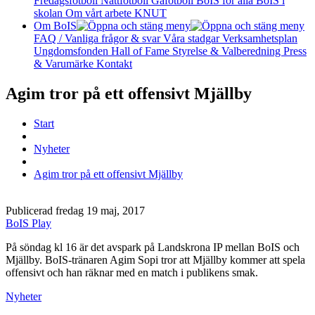
Fredagsfotboll
Nattfotboll
Gåfotboll
BoIS för alla
BoIS i
skolan
Om vårt arbete
KNUT
Om BoIS
FAQ / Vanliga frågor & svar
Våra stadgar
Verksamhetsplan
Ungdomsfonden
Hall of Fame
Styrelse & Valberedning
Press
& Varumärke
Kontakt
Agim tror på ett offensivt Mjällby
Start
Nyheter
Agim tror på ett offensivt Mjällby
Publicerad fredag 19 maj, 2017
BoIS Play
På söndag kl 16 är det avspark på Landskrona IP mellan BoIS och
Mjällby. BoIS-tränaren Agim Sopi tror att Mjällby kommer att spela
offensivt och han räknar med en match i publikens smak.
Nyheter