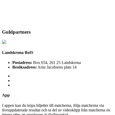
Guldpartners
Landskrona BoIS
Postadress:
Box 654, 261 25 Landskrona
Besöksadress:
Arne Jacobsens plats 14
App
I appen kan du köpa biljetter till matcherna, följa matcherna via
liveuppdaterade resultat och ta del av videoklipp från matcherna en
timme efter att omgången är färdigspelad.