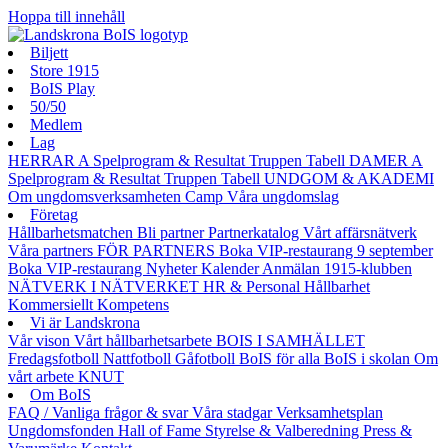
Hoppa till innehåll
Biljett
Store 1915
BoIS Play
50/50
Medlem
Lag
HERRAR A
Spelprogram & Resultat
Truppen
Tabell
DAMER A
Spelprogram & Resultat
Truppen
Tabell
UNDGOM & AKADEMI
Om ungdomsverksamheten
Camp
Våra ungdomslag
Företag
Hållbarhetsmatchen
Bli partner
Partnerkatalog
Vårt affärsnätverk
Våra partners
FÖR PARTNERS
Boka VIP-restaurang 9 september
Boka VIP-restaurang
Nyheter
Kalender
Anmälan
1915-klubben
NÄTVERK I NÄTVERKET
HR & Personal
Hållbarhet
Kommersiellt
Kompetens
Vi är Landskrona
Vår vison
Vårt hållbarhetsarbete
BOIS I SAMHÄLLET
Fredagsfotboll
Nattfotboll
Gåfotboll
BoIS för alla
BoIS i skolan
Om
vårt arbete
KNUT
Om BoIS
FAQ / Vanliga frågor & svar
Våra stadgar
Verksamhetsplan
Ungdomsfonden
Hall of Fame
Styrelse & Valberedning
Press &