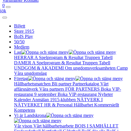
Varumärke
Kontakt
0
Sök
Biljett
Store 1915
BoIS Play
50/50
Medlem
Lag
HERRAR A
Spelprogram & Resultat
Truppen
Tabell
DAMER A
Spelprogram & Resultat
Truppen
Tabell
UNDGOM & AKADEMI
Om ungdomsverksamheten
Camp
Våra ungdomslag
Företag
Hållbarhetsmatchen
Bli partner
Partnerkatalog
Vårt
affärsnätverk
Våra partners
FÖR PARTNERS
Boka VIP-
restaurang 9 september
Boka VIP-restaurang
Nyheter
Kalender
Anmälan
1915-klubben
NÄTVERK I
NÄTVERKET
HR & Personal
Hållbarhet
Kommersiellt
Kompetens
Vi är Landskrona
Vår vison
Vårt hållbarhetsarbete
BOIS I SAMHÄLLET