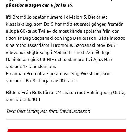
på nationaldagen den 6 juni kl 14.
Ifö Bromölla spelar numera i division 3. Det är ett
klassiskt lag, som BoIS har mött ett antal gånger, framför
allt på 60-talet. Två av de mest kända spelarna från den
tiden är Dag Szepanski och Inge Danielsson. Båda inledde
sina fotbollskarriärer i Bromölla. Szepanski blev 1967
allsvensk skyttekung i Malmö FF med 22 mål. Inge
Danielsson gick till HIF och sedan proffs i Ajaz. Han
spelade 17 landskamper.
En annan Bromölla-spelare var Stig Wikström, som
spelade i BoIS i början av 60-talet.
Bilden: Från BoIS förra DM-match mot Helsingborg Östra,
som slutade 10-1
Text: Bert Lundqvist, foto: David Jönsson