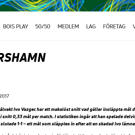
BOIS PLAY
50/50
MEDLEM
LAG
FÖRETAG
ARSHAMN
 2017
vakt Ivo Vazgec har ett makalöst snitt vad gäller insläppta mål 
i snitt 0,33 mål per match. I statistiken ingår att han spelade delv
 slutade 1-1 – ett mål som släpptes in efter att en skadad Ivo lämn