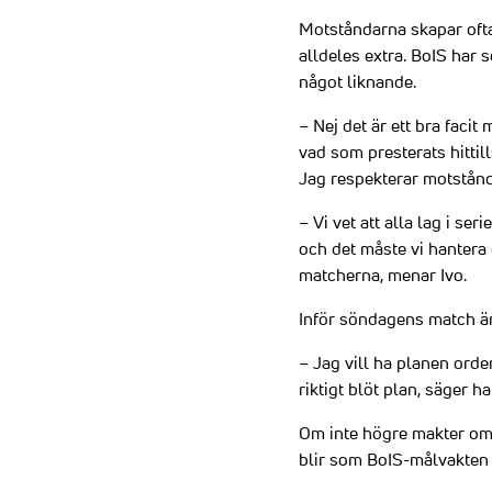
Motståndarna skapar ofta
alldeles extra. BoIS har s
något liknande.
– Nej det är ett bra facit 
vad som presterats hittil
Jag respekterar motstånde
– Vi vet att alla lag i ser
och det måste vi hantera 
matcherna, menar Ivo.
Inför söndagens match är 
– Jag vill ha planen orden
riktigt blöt plan, säger ha
Om inte högre makter ombe
blir som BoIS-målvakten 