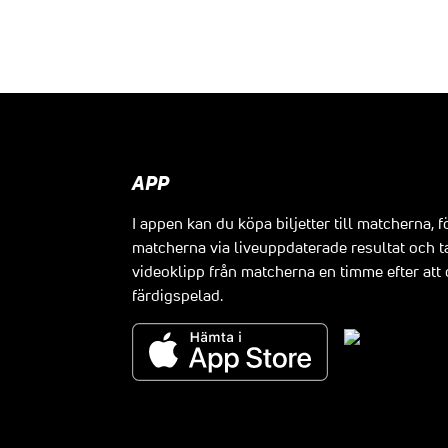
APP
I appen kan du köpa biljetter till matcherna, f
matcherna via liveuppdaterade resultat och t
videoklipp från matcherna en timme efter at
färdigspelad.