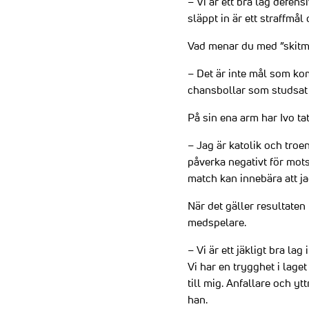
– Vi är ett bra lag defens
släppt in är ett straffmål 
Vad menar du med ”skitm
– Det är inte mål som kom
chansbollar som studsat fe
På sin ena arm har Ivo tat
– Jag är katolik och troen
påverka negativt för mots
match kan innebära att ja
När det gäller resultaten
medspelare.
– Vi är ett jäkligt bra l
Vi har en trygghet i laget
till mig. Anfallare och yt
han.