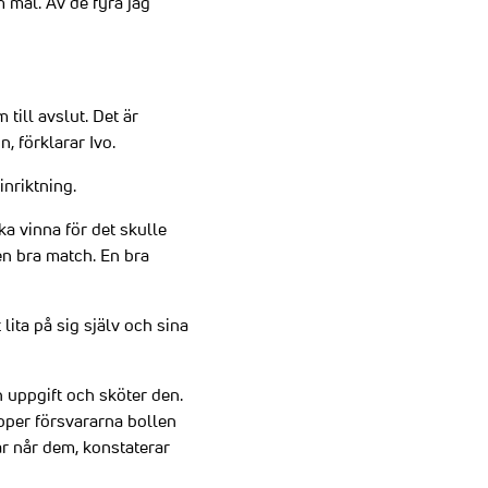
em mål. Av de fyra jag
till avslut. Det är
, förklarar Ivo.
inriktning.
ka vinna för det skulle
en bra match. En bra
lita på sig själv och sina
n uppgift och sköter den.
läpper försvararna bollen
kar når dem, konstaterar