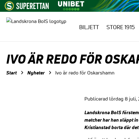
BILJETT
STORE 1915
Hoppa till innehåll
IVO ÄR REDO FÖR OSK
Start
Nyheter
Ivo är redo för Oskarshamn
Publicerad lördag 8 juli,
Landskrona BoIS förstemål
matcher har han släppt in 
Kristianstad borta där det