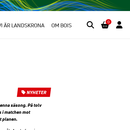
0
VI ÄR LANDSKRONA
OM BOIS
NYHETER
denna säsong. På tolv
is i matchen mot
at planen.