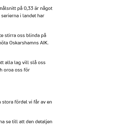
ålsnitt på 0,33 är något
 serierna i landet har
nte stirra oss blinda på
t möta Oskarshamns AIK.
tt alla lag vill slå oss
h oroa oss för
 stora fördel vi får av en
 se till att den detaljen