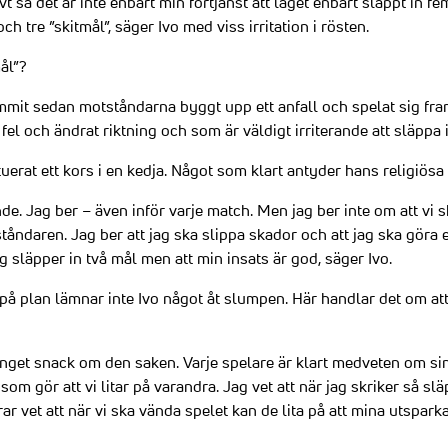
ivt så det är inte enbart min förtjänst att laget enbart släppt in f
och tre ”skitmål”, säger Ivo med viss irritation i rösten.
ål”?
mit sedan motståndarna byggt upp ett anfall och spelat sig fram 
l och ändrat riktning och som är väldigt irriterande att släppa in
uerat ett kors i en kedja. Något som klart antyder hans religiösa 
de. Jag ber – även inför varje match. Men jag ber inte om att vi s
tåndaren. Jag ber att jag ska slippa skador och att jag ska göra 
g släpper in två mål men att min insats är god, säger Ivo.
 på plan lämnar inte Ivo något åt slumpen. Här handlar det om att 
ag inget snack om den saken. Varje spelare är klart medveten om si
 som gör att vi litar på varandra. Jag vet att när jag skriker så s
trar vet att när vi ska vända spelet kan de lita på att mina utspar