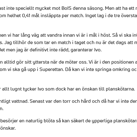
st inte speciellt mycket mot BoIS denna säsong. Men att ha ett m
om helhet 0,41 mål insläppta per match. Inget lag i de tre översta
men vi har lång väg att vandra innan vi är i mål i höst. Så vi ska i
ls. Jag tillhör de som tar en match i taget och nu är det dags at
t men jag är definitivt inte rädd, garanterar Ivo.
ien alltid gör sitt yttersta när de möter oss. Vi är i den positionen a
om vi ska gå upp i Superettan. Då kan vi inte springa omkring oc
allt lugnt tycker Ivo som dock har en önskan till planskötarna.
tligt vattnad. Senast var den torr och hård och då har vi inte den
n.
sörjer en naturlig blöta så kan säkert de ypperliga planskötarna
önskar.