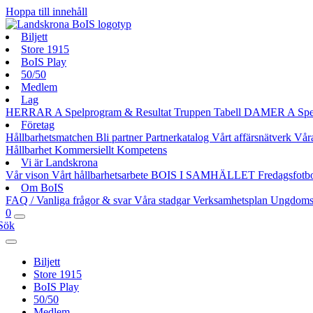
Hoppa till innehåll
Biljett
Store 1915
BoIS Play
50/50
Medlem
Lag
HERRAR A
Spelprogram & Resultat
Truppen
Tabell
DAMER A
Spe
Företag
Hållbarhetsmatchen
Bli partner
Partnerkatalog
Vårt affärsnätverk
Vår
Hållbarhet
Kommersiellt
Kompetens
Vi är Landskrona
Vår vison
Vårt hållbarhetsarbete
BOIS I SAMHÄLLET
Fredagsfotb
Om BoIS
FAQ / Vanliga frågor & svar
Våra stadgar
Verksamhetsplan
Ungdoms
0
Sök
Biljett
Store 1915
BoIS Play
50/50
Medlem