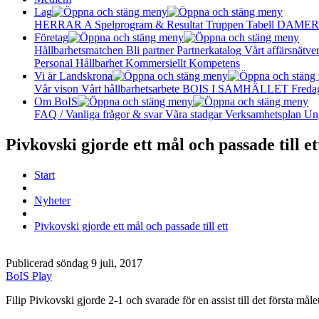
Lag
HERRAR A
Spelprogram & Resultat
Truppen
Tabell
DAMER
Företag
Hållbarhetsmatchen
Bli partner
Partnerkatalog
Vårt affärsnätve
Personal
Hållbarhet
Kommersiellt
Kompetens
Vi är Landskrona
Vår vison
Vårt hållbarhetsarbete
BOIS I SAMHÄLLET
Freda
Om BoIS
FAQ / Vanliga frågor & svar
Våra stadgar
Verksamhetsplan
Un
Pivkovski gjorde ett mål och passade till et
Start
Nyheter
Pivkovski gjorde ett mål och passade till ett
Publicerad söndag 9 juli, 2017
BoIS Play
Filip Pivkovski gjorde 2-1 och svarade för en assist till det första måle