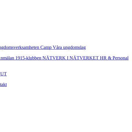
ngdomsverksamheten
Camp
Våra ungdomslag
nmälan
1915-klubben
NÄTVERK I NÄTVERKET
HR & Personal
UT
takt