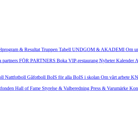
lprogram & Resultat
Truppen
Tabell
UNDGOM & AKADEMI
Om u
a partners
FÖR PARTNERS
Boka VIP-restaurang
Nyheter
Kalender
A
oll
Nattfotboll
Gåfotboll
BoIS för alla
BoIS i skolan
Om vårt arbete
KN
fonden
Hall of Fame
Styrelse & Valberedning
Press & Varumärke
Kon