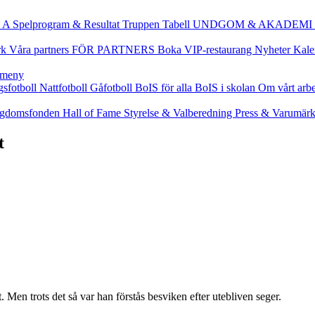
 A
Spelprogram & Resultat
Truppen
Tabell
UNDGOM & AKADEMI
rk
Våra partners
FÖR PARTNERS
Boka VIP-restaurang
Nyheter
Kale
gsfotboll
Nattfotboll
Gåfotboll
BoIS för alla
BoIS i skolan
Om vårt arb
gdomsfonden
Hall of Fame
Styrelse & Valberedning
Press & Varumär
t
t. Men trots det så var han förstås besviken efter utebliven seger.