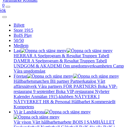
Varumärke
Kontakt
0
Sök
Biljett
Store 1915
BoIS Play
50/50
Medlem
Lag
HERRAR A
Spelprogram & Resultat
Truppen
Tabell
DAMER A
Spelprogram & Resultat
Truppen
Tabell
UNDGOM & AKADEMI
Om ungdomsverksamheten
Camp
Våra ungdomslag
Företag
Hållbarhetsmatchen
Bli partner
Partnerkatalog
Vårt
affärsnätverk
Våra partners
FÖR PARTNERS
Boka VIP-
restaurang 9 september
Boka VIP-restaurang
Nyheter
Kalender
Anmälan
1915-klubben
NÄTVERK I
NÄTVERKET
HR & Personal
Hållbarhet
Kommersiellt
Kompetens
Vi är Landskrona
Vår vison
Vårt hållbarhetsarbete
BOIS I SAMHÄLLET