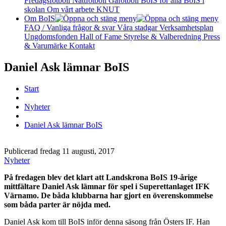
Fredagsfotboll
Nattfotboll
Gåfotboll
BoIS för alla
BoIS i
skolan
Om vårt arbete
KNUT
Om BoIS
FAQ / Vanliga frågor & svar
Våra stadgar
Verksamhetsplan
Ungdomsfonden
Hall of Fame
Styrelse & Valberedning
Press
& Varumärke
Kontakt
Daniel Ask lämnar BoIS
Start
Nyheter
Daniel Ask lämnar BoIS
Publicerad fredag 11 augusti, 2017
Nyheter
På fredagen blev det klart att Landskrona BoIS 19-årige
mittfältare Daniel Ask lämnar för spel i Superettanlaget IFK
Värnamo. De båda klubbarna har gjort en överenskommelse
som båda parter är nöjda med.
Daniel Ask kom till BoIS inför denna säsong från Östers IF. Han