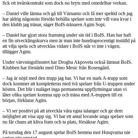
fick ett treårskontrakt som dock nu bryts med omedelbar verkan.
– Daniel ville lämna och gå till Värnamo och få mer speltid och jag
har aldrig någonsin försökt behålla spelare som inte vill vara kvar i
den klubb jag tränar, säger BoIS-tränaren Agim Sopi.
– Daniel har gjort stora framsteg under sin tid i BoIS. Han har haft
en fin utvecklingskurva men är man inte hundraprocentigt inställd på
att vilja spela och utvecklas vidare i BoIS står vi inte i vägen,
tillägger Agim.
Under värvningsfönstret har Drogba Akpoveta också lämnat BoIS.
Klubben har förstärkt med Dino Mesic från Rosengård.
– Jag är nöjd med den trupp jag har. Vi har en stark A-trupp som
dock kommer att kompletteras med två spelare från U-truppen under
hösten. Det blir i nuläget inga permanenta uppflyttningar utan vi
låter olika spelare komma upp och träna med A-truppen till en
början, förklarar Agim.
– Vi ser positivt på att utveckla våra egna talanger och ge dem
möjlighet att visa upp sig. Vi har ett antal lovande unga spelare som
nu får chans att kliva fram och ta plats, försäkrar Agim.
På torsdag den 17 augusti spelar BoIS hemma mot Husqvarna när
serien gör omstart.