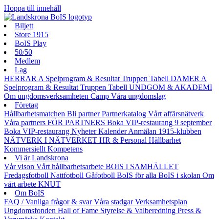
Hoppa till innehåll
Biljett
Store 1915
BoIS Play
50/50
Medlem
Lag
HERRAR A
Spelprogram & Resultat
Truppen
Tabell
DAMER A
Spelprogram & Resultat
Truppen
Tabell
UNDGOM & AKADEMI
Om ungdomsverksamheten
Camp
Våra ungdomslag
Företag
Hållbarhetsmatchen
Bli partner
Partnerkatalog
Vårt affärsnätverk
Våra partners
FÖR PARTNERS
Boka VIP-restaurang 9 september
Boka VIP-restaurang
Nyheter
Kalender
Anmälan
1915-klubben
NÄTVERK I NÄTVERKET
HR & Personal
Hållbarhet
Kommersiellt
Kompetens
Vi är Landskrona
Vår vison
Vårt hållbarhetsarbete
BOIS I SAMHÄLLET
Fredagsfotboll
Nattfotboll
Gåfotboll
BoIS för alla
BoIS i skolan
Om
vårt arbete
KNUT
Om BoIS
FAQ / Vanliga frågor & svar
Våra stadgar
Verksamhetsplan
Ungdomsfonden
Hall of Fame
Styrelse & Valberedning
Press &