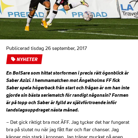
Publicerad tisdag 26 september, 2017
NYHETER
En BoISare som hittat storformen i precis rätt ögonblick är
Saber Azizi. I hemmamatchen mot Ängelholms FF fick
Saber spela högerback från start och frågan är om han inte
gjorde sin bästa seriematch för randigt någonsin? Formen
är på topp och Saber är fylld av självförtroende inför
landslagsuppdraget nästa månad.
– Det gick riktigt bra mot ÄFF. Jag tycker det har fungerat
bra på slutet nu när jag fått fler och fler chanser. Jag
känner mig stark i kroppen. Jag tränar mycket på egen