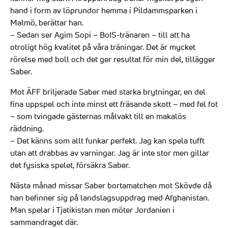
hand i form av löprundor hemma i Pildammsparken i
Malmö, berättar han.
– Sedan ser Agim Sopi – BoIS-tränaren – till att ha
otroligt hög kvalitet på våra träningar. Det är mycket
rörelse med boll och det ger resultat för min del, tillägger
Saber.
Mot ÄFF briljerade Saber med starka brytningar, en del
fina uppspel och inte minst ett fräsande skott – med fel fot
– som tvingade gästernas målvakt till en makalös
räddning.
– Det känns som allt funkar perfekt. Jag kan spela tufft
utan att drabbas av varningar. Jag är inte stor men gillar
det fysiska spelet, försäkra Saber.
Nästa månad missar Saber bortamatchen mot Skövde då
han befinner sig på landslagsuppdrag med Afghanistan.
Man spelar i Tjatikistan men möter Jordanien i
sammandraget där.