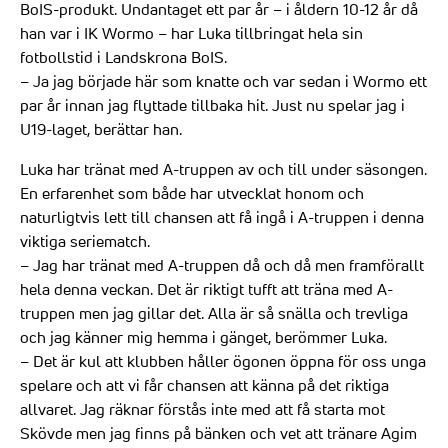
BoIS-produkt. Undantaget ett par år – i åldern 10-12 år då
han var i IK Wormo – har Luka tillbringat hela sin
fotbollstid i Landskrona BoIS.
– Ja jag började här som knatte och var sedan i Wormo ett
par år innan jag flyttade tillbaka hit. Just nu spelar jag i
U19-laget, berättar han.
Luka har tränat med A-truppen av och till under säsongen.
En erfarenhet som både har utvecklat honom och
naturligtvis lett till chansen att få ingå i A-truppen i denna
viktiga seriematch.
– Jag har tränat med A-truppen då och då men framförallt
hela denna veckan. Det är riktigt tufft att träna med A-
truppen men jag gillar det. Alla är så snälla och trevliga
och jag känner mig hemma i gänget, berömmer Luka.
– Det är kul att klubben håller ögonen öppna för oss unga
spelare och att vi får chansen att känna på det riktiga
allvaret. Jag räknar förstås inte med att få starta mot
Skövde men jag finns på bänken och vet att tränare Agim