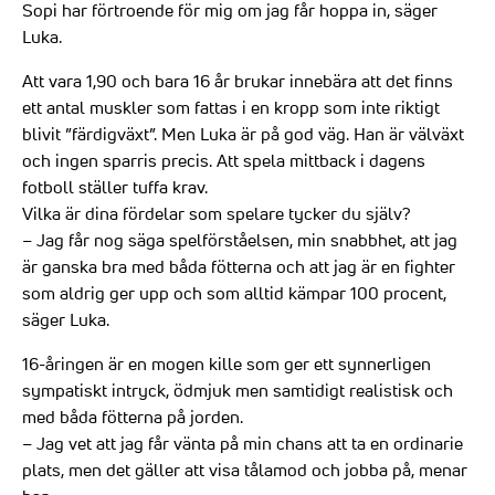
Sopi har förtroende för mig om jag får hoppa in, säger
Luka.
Att vara 1,90 och bara 16 år brukar innebära att det finns
ett antal muskler som fattas i en kropp som inte riktigt
blivit ”färdigväxt”. Men Luka är på god väg. Han är välväxt
och ingen sparris precis. Att spela mittback i dagens
fotboll ställer tuffa krav.
Vilka är dina fördelar som spelare tycker du själv?
– Jag får nog säga spelförståelsen, min snabbhet, att jag
är ganska bra med båda fötterna och att jag är en fighter
som aldrig ger upp och som alltid kämpar 100 procent,
säger Luka.
16-åringen är en mogen kille som ger ett synnerligen
sympatiskt intryck, ödmjuk men samtidigt realistisk och
med båda fötterna på jorden.
– Jag vet att jag får vänta på min chans att ta en ordinarie
plats, men det gäller att visa tålamod och jobba på, menar