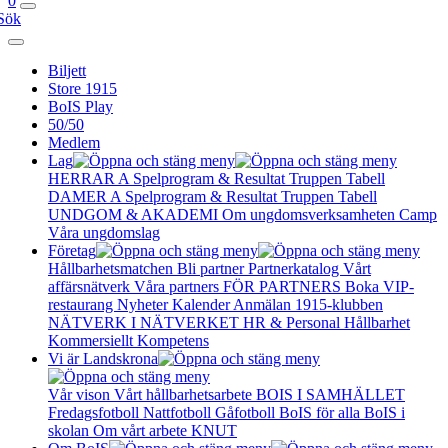
0
Sök
Biljett
Store 1915
BoIS Play
50/50
Medlem
Lag
HERRAR A
Spelprogram & Resultat
Truppen
Tabell
DAMER A
Spelprogram & Resultat
Truppen
Tabell
UNDGOM & AKADEMI
Om ungdomsverksamheten
Camp
Våra ungdomslag
Företag
Hållbarhetsmatchen
Bli partner
Partnerkatalog
Vårt
affärsnätverk
Våra partners
FÖR PARTNERS
Boka VIP-
restaurang
Nyheter
Kalender
Anmälan
1915-klubben
NÄTVERK I NÄTVERKET
HR & Personal
Hållbarhet
Kommersiellt
Kompetens
Vi är Landskrona
Vår vison
Vårt hållbarhetsarbete
BOIS I SAMHÄLLET
Fredagsfotboll
Nattfotboll
Gåfotboll
BoIS för alla
BoIS i
skolan
Om vårt arbete
KNUT