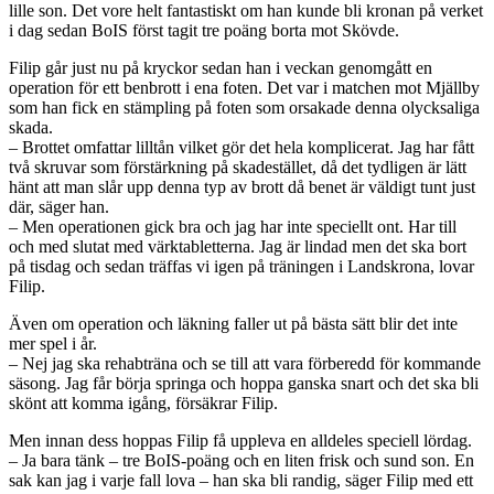
lille son. Det vore helt fantastiskt om han kunde bli kronan på verket
i dag sedan BoIS först tagit tre poäng borta mot Skövde.
Filip går just nu på kryckor sedan han i veckan genomgått en
operation för ett benbrott i ena foten. Det var i matchen mot Mjällby
som han fick en stämpling på foten som orsakade denna olycksaliga
skada.
– Brottet omfattar lilltån vilket gör det hela komplicerat. Jag har fått
två skruvar som förstärkning på skadestället, då det tydligen är lätt
hänt att man slår upp denna typ av brott då benet är väldigt tunt just
där, säger han.
– Men operationen gick bra och jag har inte speciellt ont. Har till
och med slutat med värktabletterna. Jag är lindad men det ska bort
på tisdag och sedan träffas vi igen på träningen i Landskrona, lovar
Filip.
Även om operation och läkning faller ut på bästa sätt blir det inte
mer spel i år.
– Nej jag ska rehabträna och se till att vara förberedd för kommande
säsong. Jag får börja springa och hoppa ganska snart och det ska bli
skönt att komma igång, försäkrar Filip.
Men innan dess hoppas Filip få uppleva en alldeles speciell lördag.
– Ja bara tänk – tre BoIS-poäng och en liten frisk och sund son. En
sak kan jag i varje fall lova – han ska bli randig, säger Filip med ett