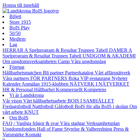
Hoppa till innehåll
Biljett
Store 1915
BoIS Play
50/50
Medlem
Lag
HERRAR A
Spelprogram & Resultat
Truppen
Tabell
DAMER A
Spelprogram & Resultat
Truppen
Tabell
UNDGOM & AKADEMI
Om ungdomsverksamheten
Camp
Våra ungdomslag
Företag
Hållbarhetsmatchen
Bli partner
Partnerkatalog
Vårt affärsnätverk
Våra partners
FÖR PARTNERS
Boka VIP-restaurang
Nyheter
Kalender
Anmälan
1915-klubben
NÄTVERK I NÄTVERKET
HR & Personal
Hållbarhet
Kommersiellt
Kompetens
Vi är Landskrona
Vår vison
Vårt hållbarhetsarbete
BOIS I SAMHÄLLET
Fredagsfotboll
Nattfotboll
Gåfotboll
BoIS för alla
BoIS i skolan
Om
vårt arbete
KNUT
Om BoIS
FAQ / Vanliga frågor & svar
Våra stadgar
Verksamhetsplan
Ungdomsfonden
Hall of Fame
Styrelse & Valberedning
Press &
Varumärke
Kontakt