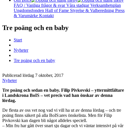
Om BoIS
FAQ / Vanliga frågor & svar
Våra stadgar
Verksamhetsplan
Ungdomsfonden
Hall of Fame
Styrelse & Valberedning
Press
& Varumärke
Kontakt
Tre poäng och en baby
Start
Nyheter
Tre poäng och en baby
Publicerad lördag 7 oktober, 2017
Nyheter
Tre poäng och sedan en baby. Filip Pivkovski – yttermittfältare
i Landskrona BoIS – vet precis vad han önskar av denna
lördag.
De flesta av oss vet nog vad vi vill ha ut av denna lördag – och tre
poäng finns säkert på alla BoIS:ares önskelista. Men för Filip
Pivkovski kan dagen bli något alldeles speciell.
– Min fru har gått över snart sju dagar och vi väntar intensivt på vår