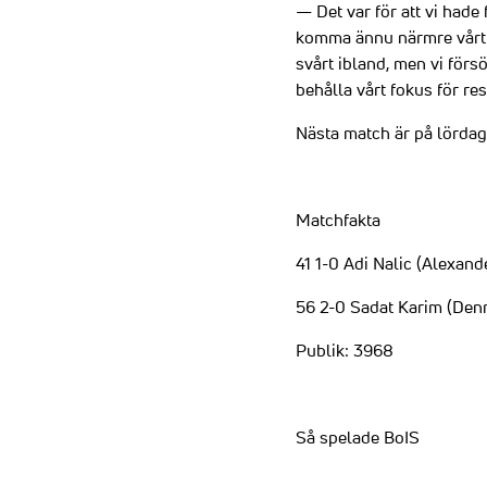
— Det var för att vi hade 
komma ännu närmre vårt må
svårt ibland, men vi försö
behålla vårt fokus för re
Nästa match är på lördag
Matchfakta
41 1-0 Adi Nalic (Alexand
56 2-0 Sadat Karim (Den
Publik: 3968
Så spelade BoIS