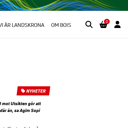
0
VI ÄR LANDSKRONA
OM BOIS
NYHETER
 mot Utsikten gör att
t där än, sa Agim Sopi