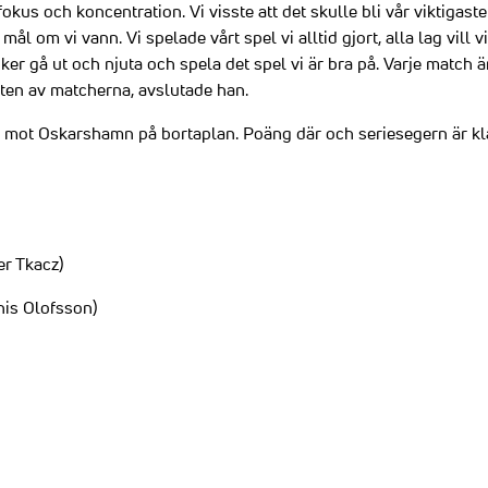
fokus och koncentration. Vi visste att det skulle bli vår viktigaste
l om vi vann. Vi spelade vårt spel vi alltid gjort, alla lag vill 
ker gå ut och njuta och spela det spel vi är bra på. Varje match ä
sten av matcherna, avslutade han.
 mot Oskarshamn på bortaplan. Poäng där och seriesegern är kla
er Tkacz)
nis Olofsson)