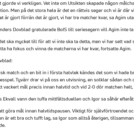
 gjorde vi verkligen. Vet inte om Utsikten skapade någon målchan
tion. Men på det stora hela är det en rättvis seger och vi är där 
 är gjort förrän det är gjort, vi har tre matcher kvar, sa Agim ut
ers Dovblad gratulerade BoIS till seriesegern vill Agim inte ta u
et ska mycket till för att vi inte ska ta detta, men vi har sett vad
tta ha fokus och vinna de matcherna vi har kvar, fortsatte Agim.
vblad:
sk match och en bit in i första halvlek kändes det som vi hade bra
esspel. Tyvärr drar vi på oss en utvisning, en solklar sådan och 
t vackert mål precis innan halvtid och vid 2-0 dör matchen helt,
 Ekvall vann den tuffa mittfältsduellen och Igor sa såhär efteråt
att göra mål innan halvtidspausen. Viktigt för självförtroendet oc
ten är ett bra och tufft lag, sa Igor som alltså återigen, tillsamm
de.