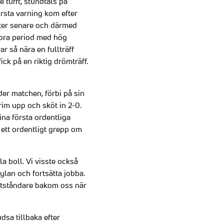
 tufft, stundtals på
örsta varning kom efter
uter senare och därmed
 bra period med hög
ar så nära en fullträff
ck på en riktig drömträff.
er matchen, förbi på sin
im upp och sköt in 2-0.
ina första ordentliga
u ett ordentligt grepp om
ela boll. Vi visste också
 kylan och fortsätta jobba.
motståndare bakom oss när
dsa tillbaka efter