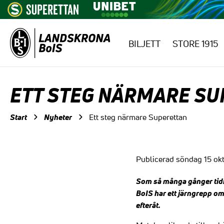
BILJETT
STORE 1915
Hoppa till innehåll
ETT STEG NÄRMARE SU
Start
Nyheter
Ett steg närmare Superettan
Publicerad söndag 15 okt
Som så många gånger tidi
BoIS har ett järngrepp o
efteråt.