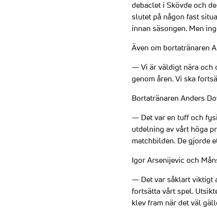
debaclet i Skövde och det
slutet på någon fast situa
innan säsongen. Men inget
Även om bortatränaren And
— Vi är väldigt nära och d
genom åren. Vi ska fortsä
Bortatränaren Anders Do
— Det var en tuff och fysi
utdelning av vårt höga pr
matchbilden. De gjorde et
Igor Arsenijevic och Måns
— Det var såklart viktigt 
fortsätta vårt spel. Utsik
klev fram när det väl gäll