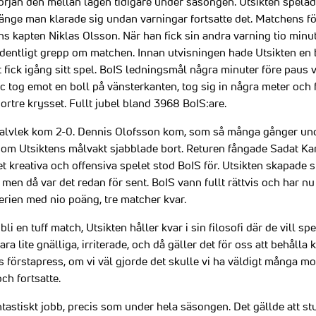
örjan den mellan lagen tidigare under säsongen. Utsikten spelade
 länge man klarade sig undan varningar fortsatte det. Matchens f
ens kapten Niklas Olsson. När han fick sin andra varning tio min
 ordentligt grepp om matchen. Innan utvisningen hade Utsikten en
t fick igång sitt spel. BoIS ledningsmål några minuter före paus v
tog emot en boll på vänsterkanten, tog sig in några meter och fi
ortre krysset. Fullt jubel bland 3968 BoIS:are.
halvlek kom 2-0. Dennis Olofsson kom, som så många gånger und
 som Utsiktens målvakt sjabblade bort. Returen fångade Sadat Kar
det kreativa och offensiva spelet stod BoIS för. Utsikten skapade s
t, men då var det redan för sent. BoIS vann fullt rättvis och har n
erien med nio poäng, tre matcher kvar.
bli en tuff match, Utsikten håller kvar i sin filosofi där de vill sp
vara lite gnälliga, irriterade, och då gäller det för oss att behålla
as förstapress, om vi väl gjorde det skulle vi ha väldigt många 
ch fortsatte.
tastiskt jobb, precis som under hela säsongen. Det gällde att stu