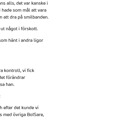
s alls, det var kanske i
vi hade som mål att vara
an att dra på smilbanden.
t något i förskott.
 som hänt i andra ligor
 kontroll, vi fick
det förändrar
 sa han.
:
h efter det kunde vi
ans med övriga BoISare,