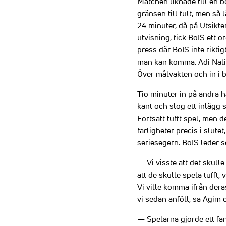
Matchen liknade till en b
gränsen till fult, men så
24 minuter, då på Utsikt
utvisning, fick BoIS ett
press där BoIS inte riktig
man kan komma. Adi Nalic 
Över målvakten och in i b
Tio minuter in på andra 
kant och slog ett inlägg
Fortsatt tufft spel, men 
farligheter precis i slute
seriesegern. BoIS leder s
— Vi visste att det skulle 
att de skulle spela tufft, 
Vi ville komma ifrån der
vi sedan anföll, sa Agim o
— Spelarna gjorde ett fan