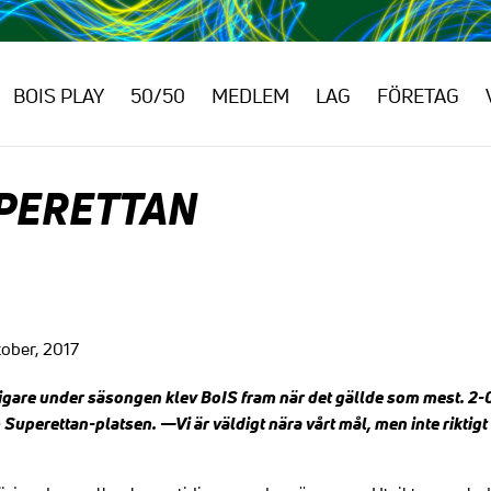
BOIS PLAY
50/50
MEDLEM
LAG
FÖRETAG
PERETTAN
ober, 2017
gare under säsongen klev BoIS fram när det gällde som mest. 2-0
m Superettan-platsen.
—Vi är väldigt nära vårt mål, men inte riktig