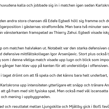
huvudena kalla och jobbade sig in i matchen igen sedan Karlskr
den andra stora chansen då Edafe Egbedi höll sig framme och d
ögerposition i gästernas straffområde. Men bara två minuter sen
ån vänsterkanten framspelad av Thierry Zahui. Egbedi visade isky
epp om matchen halvleken ut. Notabelt var den starka defensiven 
d defensive mittfältskollegan Igor Arsenijevic. Stort plus också t
 som i denna viktiga match visade upp lugn och blick som impo
e gånger han klev upp på kanten för att understödja i offensiven.
 i laget drömt om att få spela och det känns bara helt underbart, 
Karlskrona upp intensiteten ytterligare ett snäpp och tränare An
 att gå fram med sitt fysiska spel. Men också med väl iscensatta
ik och mening i uppbyggnaden.
d och resultatet mellan Ljungskille och Mjällby gick i BoIS fa