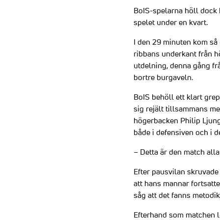
BoIS-spelarna höll dock 
spelet under en kvart.
I den 29 minuten kom så 
ribbans underkant från h
utdelning, denna gång fr
bortre burgaveln.
BoIS behöll ett klart gr
sig rejält tillsammans me
högerbacken Philip Ljung
både i defensiven och i d
– Detta är den match alla
Efter pausvilan skruvade 
att hans mannar fortsatte
såg att det fanns metod
Efterhand som matchen le