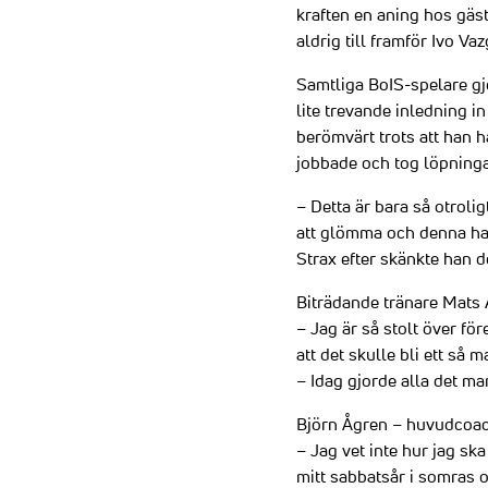
kraften en aning hos gäs
aldrig till framför Ivo V
Samtliga BoIS-spelare gj
lite trevande inledning in
berömvärt trots att han h
jobbade och tog löpning
– Detta är bara så otrolig
att glömma och denna hat
Strax efter skänkte han d
Biträdande tränare Mats 
– Jag är så stolt över för
att det skulle bli ett så 
– Idag gjorde alla det ma
Björn Ågren – huvudcoach
– Jag vet inte hur jag ska
mitt sabbatsår i somras o