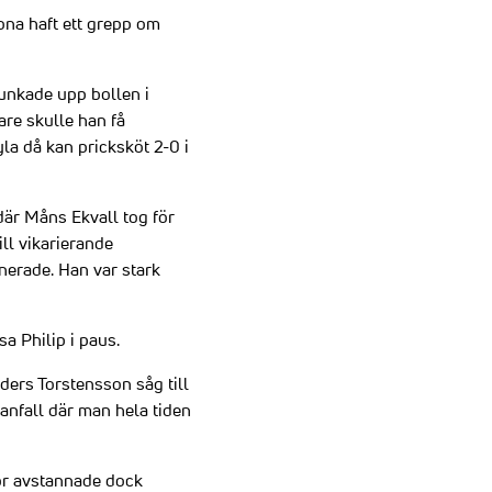
ona haft ett grepp om
unkade upp bollen i
are skulle han få
la då kan pricksköt 2-0 i
där Måns Ekvall tog för
ill vikarierande
nerade. Han var stark
sa Philip i paus.
ders Torstensson såg till
 anfall där man hela tiden
vör avstannade dock