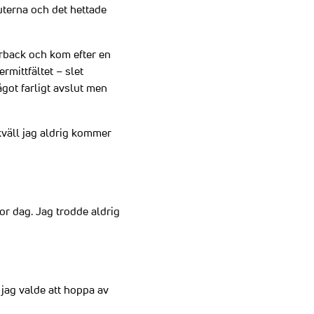
uterna och det hettade
erback och kom efter en
rmittfältet – slet
ågot farligt avslut men
 kväll jag aldrig kommer
tor dag. Jag trodde aldrig
t jag valde att hoppa av