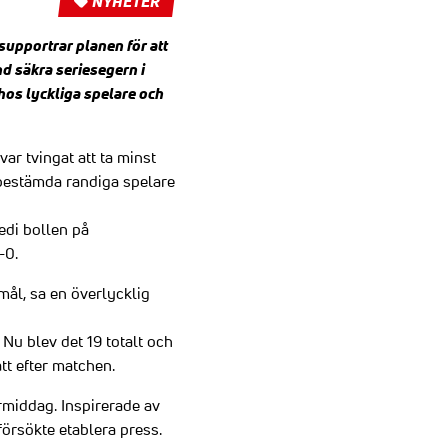
NYHETER
upportrar planen för att
d säkra seriesegern i
hos lyckliga spelare och
ar tvingat att ta minst
bestämda randiga spelare
edi bollen på
-0.
mål, sa en överlycklig
Nu blev det 19 totalt och
att efter matchen.
rmiddag. Inspirerade av
örsökte etablera press.