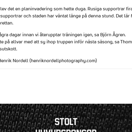
lev det en planinvadering som hette duga. Rusiga supportrar fi
 supportrar och staden har väntat länge på denna stund. Det lär 
rettan.
 några dagar innan vi återupptar träningen igen, sa Björn Ågren.
ete på allvar med att sy ihop truppen inför nästa säsong, sa Tho
sutskott.
: Henrik Nordell (henriknordellphotography.com)