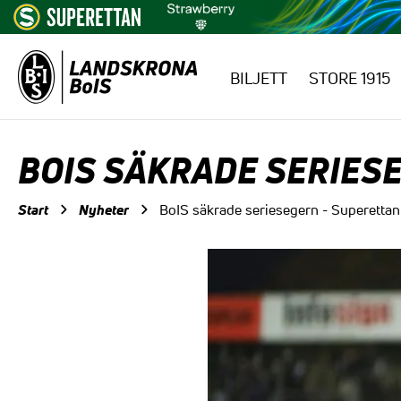
BILJETT
STORE 1915
Hoppa till innehåll
BOIS SÄKRADE SERIES
Start
Nyheter
BoIS säkrade seriesegern - Superettan