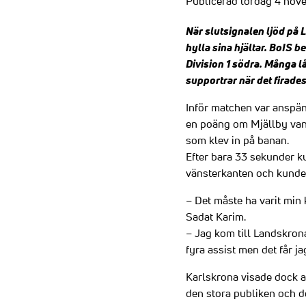
Publicerad lördag 4 nov
När slutsignalen ljöd på 
hylla sina hjältar. BoIS
Division 1 södra. Många l
supportrar när det firades
Inför matchen var anspänn
en poäng om Mjällby vann
som klev in på banan.
Efter bara 33 sekunder k
vänsterkanten och kunde 
– Det måste ha varit min 
Sadat Karim.
– Jag kom till Landskron
fyra assist men det får ja
Karlskrona visade dock a
den stora publiken och d