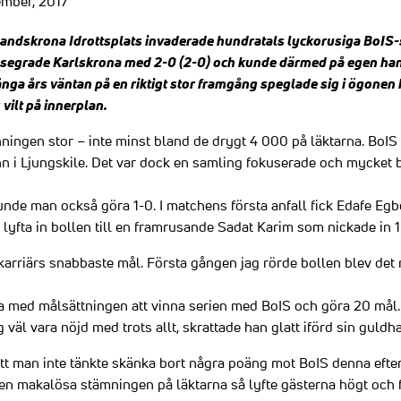
ember, 2017
Landskrona Idrottsplats invaderade hundratals lyckorusiga BoIS-s
 besegrade Karlskrona med 2-0 (2-0) och kunde därmed på egen han
ånga års väntan på en riktigt stor framgång speglade sig i ögonen 
 vilt på innerplan.
ingen stor – inte minst bland de drygt 4 000 på läktarna. BoIS v
 i Ljungskile. Det var dock en samling fokuserade och mycket 
unde man också göra 1-0. I matchens första anfall fick Edafe Egb
lyfta in bollen till en framrusande Sadat Karim som nickade in 1
karriärs snabbaste mål. Första gången jag rörde bollen blev det 
a med målsättningen att vinna serien med BoIS och göra 20 mål. 
g väl vara nöjd med trots allt, skrattade han glatt iförd sin guldh
tt man inte tänkte skänka bort några poäng mot BoIS denna efte
en makalösa stämningen på läktarna så lyfte gästerna högt och f