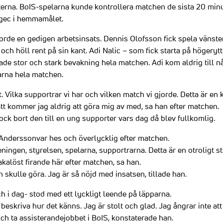
terna. BoIS-spelarna kunde kontrollera matchen de sista 20 min
azgec i hemmamålet.
orde en gedigen arbetsinsats. Dennis Olofsson fick spela vänst
 och höll rent på sin kant. Adi Nalic – som fick starta på högerytte
ade stor och stark bevakning hela matchen. Adi kom aldrig till n
arna hela matchen.
t. Vilka supportrar vi har och vilken match vi gjorde. Detta är en
t kommer jag aldrig att göra mig av med, sa han efter matchen.
ock bort den till en ung supporter vars dag då blev fullkomlig.
Anderssonvar hes och överlycklig efter matchen.
eningen, styrelsen, spelarna, supportrarna. Detta är en otroligt s
makalöst firande här efter matchen, sa han.
n skulle göra. Jag är så nöjd med insatsen, tillade han.
 i dag- stod med ett lyckligt leende på läpparna.
 beskriva hur det känns. Jag är stolt och glad. Jag ångrar inte at
ch ta assisterandejobbet i BoIS, konstaterade han.