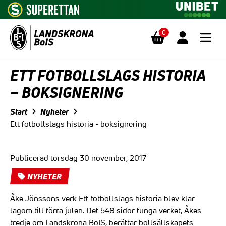
0
Hoppa till innehåll
ETT FOTBOLLSLAGS HISTORIA
– BOKSIGNERING
Start
Nyheter
Ett fotbollslags historia - boksignering
Publicerad torsdag 30 november, 2017
NYHETER
Åke Jönssons verk Ett fotbollslags historia blev klar
lagom till förra julen. Det 548 sidor tunga verket, Åkes
tredje om Landskrona BoIS, berättar bollsällskapets