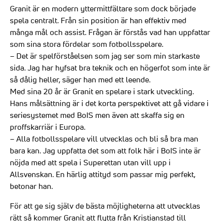
Granit är en modern yttermittfältare som dock började
spela centralt. Från sin position är han effektiv med
många mål och assist. Frågan är förstås vad han uppfattar
som sina stora fördelar som fotbollsspelare.
– Det är spelförståelsen som jag ser som min starkaste
sida. Jag har hyfsat bra teknik och en högerfot som inte är
så dålig heller, säger han med ett leende.
Med sina 20 år är Granit en spelare i stark utveckling.
Hans målsättning är i det korta perspektivet att gå vidare i
seriesystemet med BoIS men även att skaffa sig en
proffskarriär i Europa.
– Alla fotbollsspelare vill utvecklas och bli så bra man
bara kan. Jag uppfatta det som att folk här i BoIS inte är
nöjda med att spela i Superettan utan vill upp i
Allsvenskan. En härlig attityd som passar mig perfekt,
betonar han.
För att ge sig själv de bästa möjligheterna att utvecklas
rätt så kommer Granit att flytta från Kristianstad till