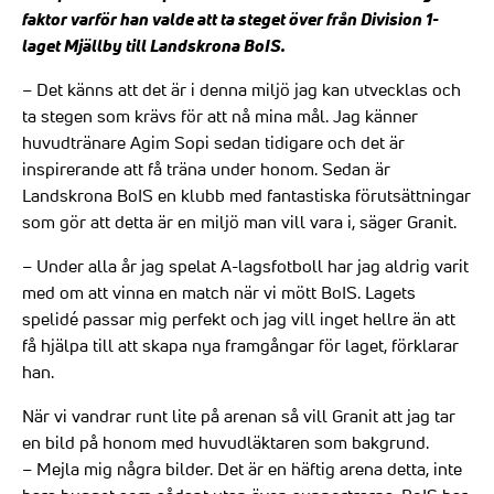
faktor varför han valde att ta steget över från Division 1-
laget Mjällby till Landskrona BoIS.
– Det känns att det är i denna miljö jag kan utvecklas och
ta stegen som krävs för att nå mina mål. Jag känner
huvudtränare Agim Sopi sedan tidigare och det är
inspirerande att få träna under honom. Sedan är
Landskrona BoIS en klubb med fantastiska förutsättningar
som gör att detta är en miljö man vill vara i, säger Granit.
– Under alla år jag spelat A-lagsfotboll har jag aldrig varit
med om att vinna en match när vi mött BoIS. Lagets
spelidé passar mig perfekt och jag vill inget hellre än att
få hjälpa till att skapa nya framgångar för laget, förklarar
han.
När vi vandrar runt lite på arenan så vill Granit att jag tar
en bild på honom med huvudläktaren som bakgrund.
– Mejla mig några bilder. Det är en häftig arena detta, inte