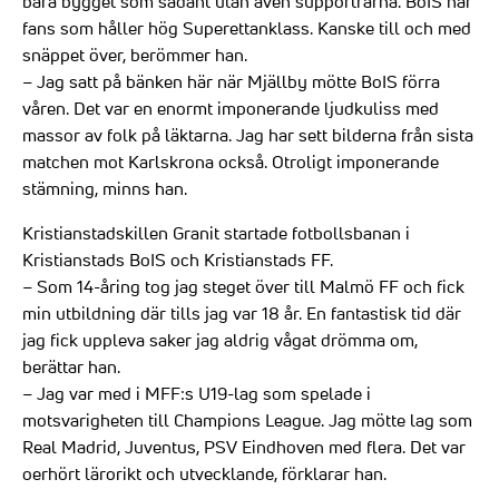
bara bygget som sådant utan även supportrarna. BoIS har
fans som håller hög Superettanklass. Kanske till och med
snäppet över, berömmer han.
– Jag satt på bänken här när Mjällby mötte BoIS förra
våren. Det var en enormt imponerande ljudkuliss med
massor av folk på läktarna. Jag har sett bilderna från sista
matchen mot Karlskrona också. Otroligt imponerande
stämning, minns han.
Kristianstadskillen Granit startade fotbollsbanan i
Kristianstads BoIS och Kristianstads FF.
– Som 14-åring tog jag steget över till Malmö FF och fick
min utbildning där tills jag var 18 år. En fantastisk tid där
jag fick uppleva saker jag aldrig vågat drömma om,
berättar han.
– Jag var med i MFF:s U19-lag som spelade i
motsvarigheten till Champions League. Jag mötte lag som
Real Madrid, Juventus, PSV Eindhoven med flera. Det var
oerhört lärorikt och utvecklande, förklarar han.