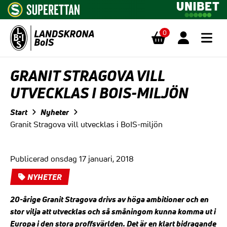
0
Hoppa till innehåll
GRANIT STRAGOVA VILL
UTVECKLAS I BOIS-MILJÖN
Start
Nyheter
Granit Stragova vill utvecklas i BoIS-miljön
Publicerad onsdag 17 januari, 2018
NYHETER
20-årige Granit Stragova drivs av höga ambitioner och en
stor vilja att utvecklas och så småningom kunna komma ut i
Europa i den stora proffsvärlden. Det är en klart bidragande