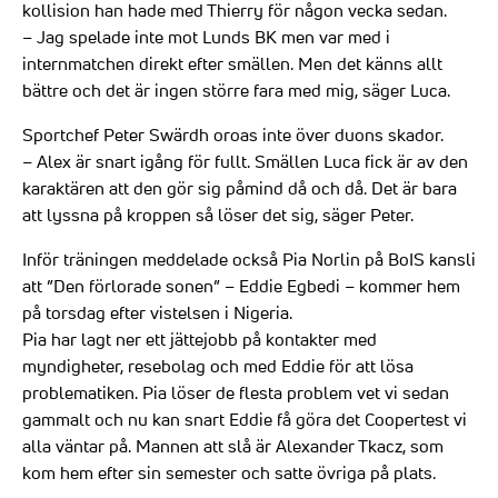
kollision han hade med Thierry för någon vecka sedan.
– Jag spelade inte mot Lunds BK men var med i
internmatchen direkt efter smällen. Men det känns allt
bättre och det är ingen större fara med mig, säger Luca.
Sportchef Peter Swärdh oroas inte över duons skador.
– Alex är snart igång för fullt. Smällen Luca fick är av den
karaktären att den gör sig påmind då och då. Det är bara
att lyssna på kroppen så löser det sig, säger Peter.
Inför träningen meddelade också Pia Norlin på BoIS kansli
att ”Den förlorade sonen” – Eddie Egbedi – kommer hem
på torsdag efter vistelsen i Nigeria.
Pia har lagt ner ett jättejobb på kontakter med
myndigheter, resebolag och med Eddie för att lösa
problematiken. Pia löser de flesta problem vet vi sedan
gammalt och nu kan snart Eddie få göra det Coopertest vi
alla väntar på. Mannen att slå är Alexander Tkacz, som
kom hem efter sin semester och satte övriga på plats.