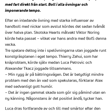
med fart direkt från start. Boll i alla övningar och
imponerande tempo.
Efter en inledande övning med starka influenser av
handboll med nickar som avslut kördes det sedan tvåmål
över halva plan. Skotska Hearts målvakt Viktor Noring
körde hela passet – vilket var hans andra med BoIS denna
vecka.
Tre spelare deltog inte i spelövningarna utan joggade runt
konstgräsplanen i eget tempo. Thierry Zahui, som har
knäproblem, körde själv medan Luca Petrovic och
Alexander Tkacz joggade tillsammans.
– Min rygg är på bättringsvägen. Det är betydligt mindre
problem med den än vad som spekuleras, förklarar Alex
med sedvanligt gott humör.
– Det är ingen gammal skada som gör sig påmind utan en
ny känning. Någonstans är det positivt ändå, tycker han.
Luca dras fortfarande av och till med smärtor efter den