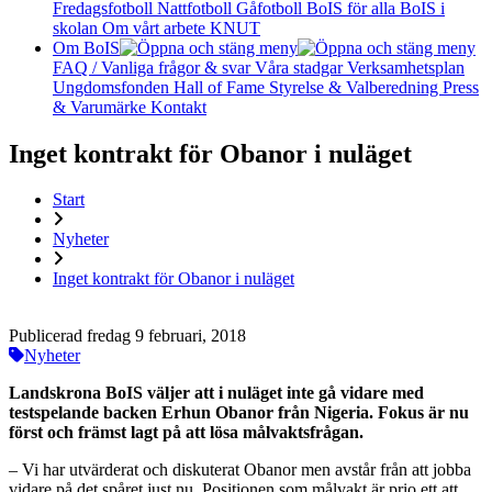
Fredagsfotboll
Nattfotboll
Gåfotboll
BoIS för alla
BoIS i
skolan
Om vårt arbete
KNUT
Om BoIS
FAQ / Vanliga frågor & svar
Våra stadgar
Verksamhetsplan
Ungdomsfonden
Hall of Fame
Styrelse & Valberedning
Press
& Varumärke
Kontakt
Inget kontrakt för Obanor i nuläget
Start
Nyheter
Inget kontrakt för Obanor i nuläget
Publicerad fredag 9 februari, 2018
Nyheter
Landskrona BoIS väljer att i nuläget inte gå vidare med
testspelande backen Erhun Obanor från Nigeria. Fokus är nu
först och främst lagt på att lösa målvaktsfrågan.
– Vi har utvärderat och diskuterat Obanor men avstår från att jobba
vidare på det spåret just nu. Positionen som målvakt är prio ett att