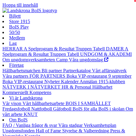
0
Hoppa till innehåll
Biljett
Store 1915
BoIS Play
50/50
Medlem
Lag
HERRAR A
Spelprogram & Resultat
Truppen
Tabell
DAMER A
Spelprogram & Resultat
Truppen
Tabell
UNDGOM & AKADEMI
Om ungdomsverksamheten
Camp
Våra ungdomslag
Företag
Hållbarhetsmatchen
Bli partner
Partnerkatalog
Vårt affärsnätverk
Våra partners
FÖR PARTNERS
Boka VIP-restaurang 9 september
Boka VIP-restaurang
Nyheter
Kalender
Anmälan
1915-klubben
NÄTVERK I NÄTVERKET
HR & Personal
Hållbarhet
Kommersiellt
Kompetens
Vi är Landskrona
Vår vison
Vårt hållbarhetsarbete
BOIS I SAMHÄLLET
Fredagsfotboll
Nattfotboll
Gåfotboll
BoIS för alla
BoIS i skolan
Om
vårt arbete
KNUT
Om BoIS
FAQ / Vanliga frågor & svar
Våra stadgar
Verksamhetsplan
Ungdomsfonden
Hall of Fame
Styrelse & Valberedning
Press &