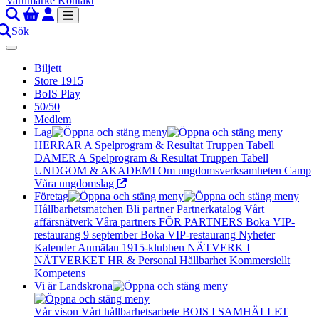
Varumärke
Kontakt
Sök
Biljett
Store 1915
BoIS Play
50/50
Medlem
Lag
HERRAR A
Spelprogram & Resultat
Truppen
Tabell
DAMER A
Spelprogram & Resultat
Truppen
Tabell
UNDGOM & AKADEMI
Om ungdomsverksamheten
Camp
Våra ungdomslag
Företag
Hållbarhetsmatchen
Bli partner
Partnerkatalog
Vårt
affärsnätverk
Våra partners
FÖR PARTNERS
Boka VIP-
restaurang 9 september
Boka VIP-restaurang
Nyheter
Kalender
Anmälan
1915-klubben
NÄTVERK I
NÄTVERKET
HR & Personal
Hållbarhet
Kommersiellt
Kompetens
Vi är Landskrona
Vår vison
Vårt hållbarhetsarbete
BOIS I SAMHÄLLET