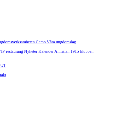
ngdomsverksamheten
Camp
Våra ungdomslag
IP-restaurang
Nyheter
Kalender
Anmälan
1915-klubben
UT
takt