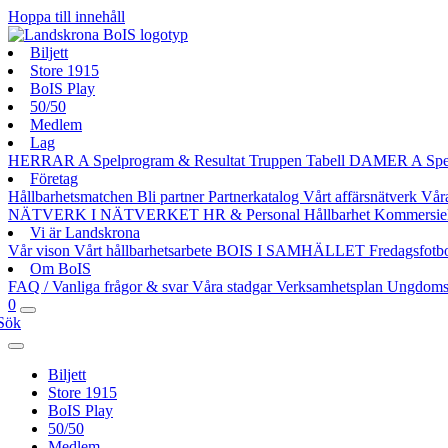
Hoppa till innehåll
Biljett
Store 1915
BoIS Play
50/50
Medlem
Lag
HERRAR A
Spelprogram & Resultat
Truppen
Tabell
DAMER A
Spe
Företag
Hållbarhetsmatchen
Bli partner
Partnerkatalog
Vårt affärsnätverk
Vår
NÄTVERK I NÄTVERKET
HR & Personal
Hållbarhet
Kommersie
Vi är Landskrona
Vår vison
Vårt hållbarhetsarbete
BOIS I SAMHÄLLET
Fredagsfotb
Om BoIS
FAQ / Vanliga frågor & svar
Våra stadgar
Verksamhetsplan
Ungdoms
0
Sök
Biljett
Store 1915
BoIS Play
50/50
Medlem