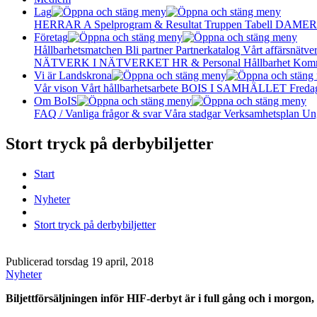
Lag
HERRAR A
Spelprogram & Resultat
Truppen
Tabell
DAMER
Företag
Hållbarhetsmatchen
Bli partner
Partnerkatalog
Vårt affärsnätve
NÄTVERK I NÄTVERKET
HR & Personal
Hållbarhet
Komm
Vi är Landskrona
Vår vison
Vårt hållbarhetsarbete
BOIS I SAMHÄLLET
Freda
Om BoIS
FAQ / Vanliga frågor & svar
Våra stadgar
Verksamhetsplan
Un
Stort tryck på derbybiljetter
Start
Nyheter
Stort tryck på derbybiljetter
Publicerad torsdag 19 april, 2018
Nyheter
Biljettförsäljningen inför HIF-derbyt är i full gång och i morgon,