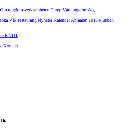
Om ungdomsverksamheten
Camp
Våra ungdomslag
Boka VIP-restaurang
Nyheter
Kalender
Anmälan
1915-klubben
ete
KNUT
ke
Kontakt
-16.