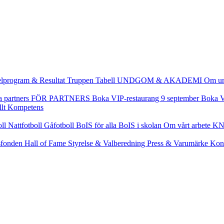
lprogram & Resultat
Truppen
Tabell
UNDGOM & AKADEMI
Om u
a partners
FÖR PARTNERS
Boka VIP-restaurang 9 september
Boka V
llt
Kompetens
oll
Nattfotboll
Gåfotboll
BoIS för alla
BoIS i skolan
Om vårt arbete
KN
fonden
Hall of Fame
Styrelse & Valberedning
Press & Varumärke
Kon