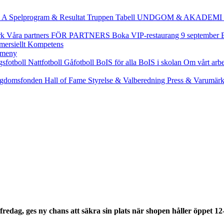
 A
Spelprogram & Resultat
Truppen
Tabell
UNDGOM & AKADEMI
rk
Våra partners
FÖR PARTNERS
Boka VIP-restaurang 9 september
ersiellt
Kompetens
gsfotboll
Nattfotboll
Gåfotboll
BoIS för alla
BoIS i skolan
Om vårt arb
gdomsfonden
Hall of Fame
Styrelse & Valberedning
Press & Varumär
 fredag, ges ny chans att säkra sin plats när shopen håller öppet 12