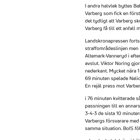
I andra halvlek byttes Bah
Varberg som fick en förs
det tydligt att Varberg s
Varberg få till ett anfal
Landskronapressen fortsa
straffområdeslinjen men f
Altemark-Vanneryd i efter
avslut. Viktor Noring gjo
nederkant. Mycket nära 1-1
69 minuten spelade Nalic 
En rejäl press mot Varbe
i 76 minuten kvitterade s
passningen till en annars
3-4-3 de sista 10 minute
Varbergs försvarare med h
samma situation. BoIS föl