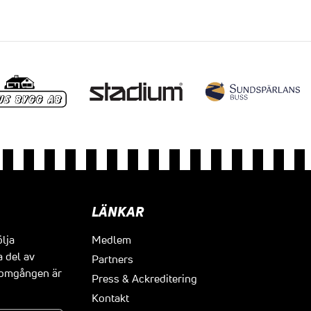
LÄNKAR
ölja
Medlem
a del av
Partners
t omgången är
Press & Ackreditering
Kontakt