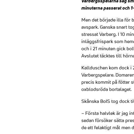
Varbergsspelarna såg smått
minuterna passerat och 1-
Men det började illa för 
avspark. Ganska snart to
stressat Varberg. I 10 mi
inläggsfrispark som hem
och i 21 minuten gick bo
Avslutet täcktes till hörn
Kallduschen kom dock i 2
Varbergspelare. Domaren v
precis kommit på fötter s
oxblodsröda bortalaget.
Skånska BoIS tog dock till
– Första halvlek är jag i
sedan försöker sätta press
de ett felaktigt mål men