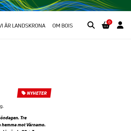
0
VI ÄR LANDSKRONA
OM BOIS
NYHETER
g.
söndagen. Tre
om hemma mot Värnamo.