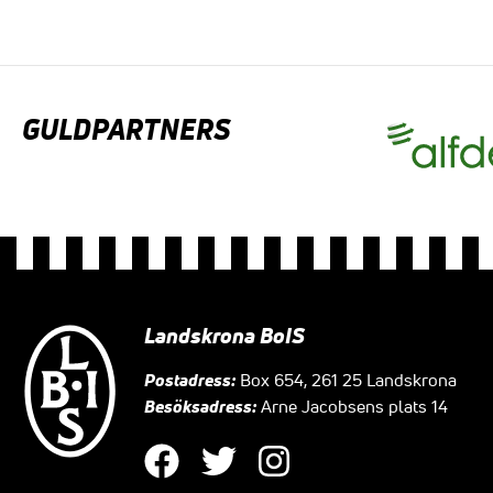
GULDPARTNERS
Landskrona BoIS
Postadress:
Box 654, 261 25 Landskrona
Besöksadress:
Arne Jacobsens plats 14