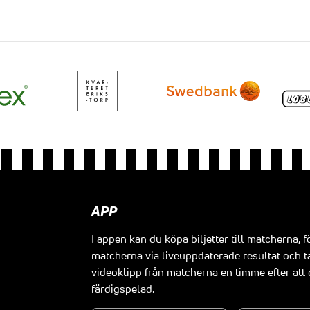
APP
I appen kan du köpa biljetter till matcherna, f
matcherna via liveuppdaterade resultat och t
videoklipp från matcherna en timme efter at
färdigspelad.