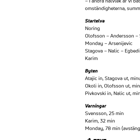
– I andra halvlek är vi bä
omständigheterna, summ
Startelva
Noring
Olofsson – Andersson –
Monday – Arsenijevic
Stagova – Nalic – Egbedi
Karim
Byten
Atajic in, Stagova ut, min
Okoli in, Olofsson ut, mi
Pivkovski in, Nalic ut, mi
Varningar
Svensson, 25 min
Karim, 32 min
Monday, 78 min (avstäng