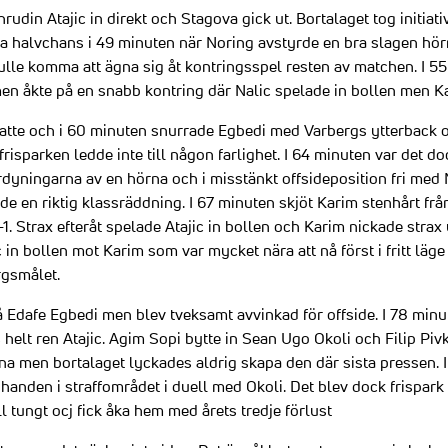
rudin Atajic in direkt och Stagova gick ut. Bortalaget tog initiati
ta halvchans i 49 minuten när Noring avstyrde en bra slagen hörn
kulle komma att ägna sig åt kontringsspel resten av matchen. I 5
l men åkte på en snabb kontring där Nalic spelade in bollen men 
tte och i 60 minuten snurrade Egbedi med Varbergs ytterback oc
risparken ledde inte till någon farlighet. I 64 minuten var det d
dyningarna av en hörna och i misstänkt offsideposition fri med N
rde en riktig klassräddning. I 67 minuten skjöt Karim stenhårt frå
. Strax efteråt spelade Atajic in bollen och Karim nickade strax u
in bollen mot Karim som var mycket nära att nå först i fritt läge
rgsmålet.
å Edafe Egbedi men blev tveksamt avvinkad för offside. I 78 minu
 helt ren Atajic. Agim Sopi bytte in Sean Ugo Okoli och Filip Pivk
rna men bortalaget lyckades aldrig skapa den där sista pressen. 
anden i straffområdet i duell med Okoli. Det blev dock frispark f
l tungt ocj fick åka hem med årets tredje förlust