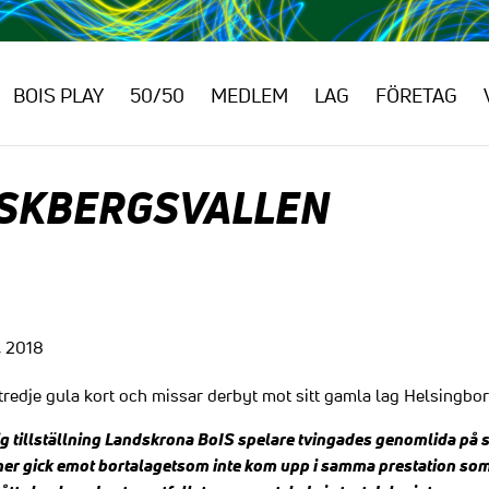
BOIS PLAY
50/50
MEDLEM
LAG
FÖRETAG
PÅSKBERGSVALLEN
, 2018
tredje gula kort och missar derbyt mot sitt gamla lag Helsingbor
ig tillställning Landskrona BoIS spelare tvingades genomlida på 
ner gick emot bortalagetsom inte kom upp i samma prestation s