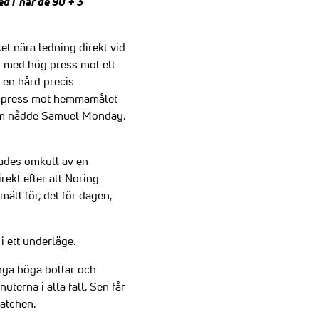
ed i när de 90 + 3
et nära ledning direkt vid
g med hög press mot ett
t en hård precis
d press mot hemmamålet
 som nådde Samuel Monday.
lades omkull av en
rekt efter att Noring
äll för, det för dagen,
i ett underläge.
ånga höga bollar och
uterna i alla fall. Sen får
atchen.