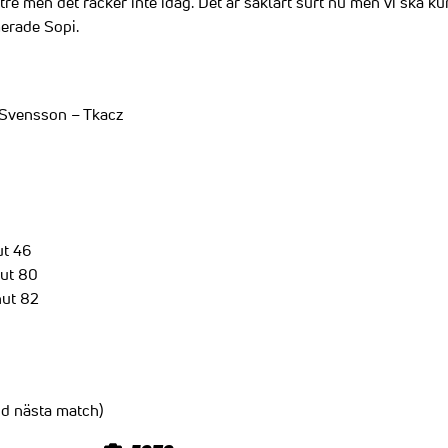
ttre men det räcker inte idag. Det är såklart surt nu men vi ska ku
erade Sopi.
 Svensson – Tkacz
ut 46
nut 80
nut 82
d nästa match)