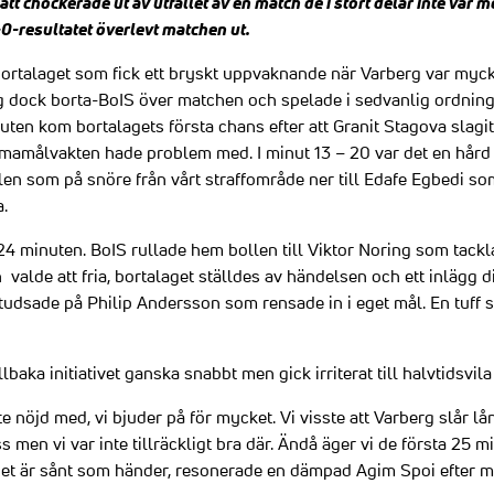
 chockerade ut av utfallet av en match de i stort delar inte var m
0-resultatet överlevt matchen ut.
bortalaget som fick ett bryskt uppvaknande när Varberg var myck
g dock borta-BoIS över matchen och spelade i sedvanlig ordnin
nuten kom bortalagets första chans efter att Granit Stagova slagi
mamålvakten hade problem med. I minut 13 – 20 var det en hår
llen som på snöre från vårt straffområde ner till Edafe Egbedi
a.
4 minuten. BoIS rullade hem bollen till Viktor Noring som tack
alde att fria, bortalaget ställdes av händelsen och ett inlägg di
tudsade på Philip Andersson som rensade in i eget mål. En tuff sm
baka initiativet ganska snabbt men gick irriterat till halvtidsvila 
nte nöjd med, vi bjuder på för mycket. Vi visste att Varberg slår l
 men vi var inte tillräckligt bra där. Ändå äger vi de första 25 min
 det är sånt som händer, resonerade en dämpad Agim Spoi efter m