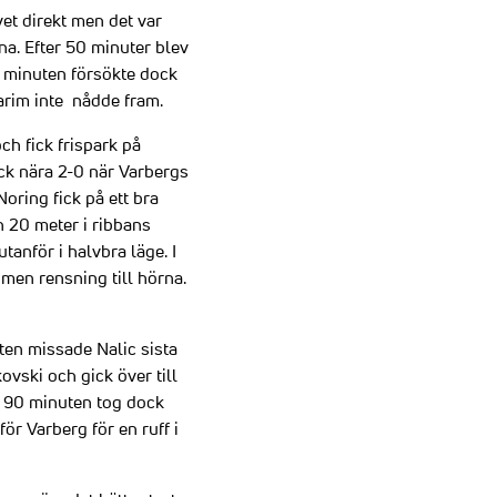
vet direkt men det var
a. Efter 50 minuter blev
5 minuten försökte dock
Karim inte nådde fram.
h fick frispark på
ock nära 2-0 när Varbergs
oring fick på ett bra
n 20 meter i ribbans
tanför i halvbra läge. I
 men rensning till hörna.
ten missade Nalic sista
ovski och gick över till
I 90 minuten tog dock
ör Varberg för en ruff i