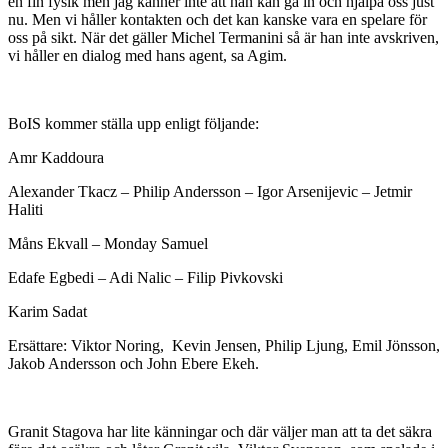
en fin fysik men jag känner inte att han kan gå in och hjälpa oss just
nu. Men vi håller kontakten och det kan kanske vara en spelare för
oss på sikt. När det gäller Michel Termanini så är han inte avskriven,
vi håller en dialog med hans agent, sa Agim.
BoIS kommer ställa upp enligt följande:
Amr Kaddoura
Alexander Tkacz – Philip Andersson – Igor Arsenijevic – Jetmir
Haliti
Måns Ekvall – Monday Samuel
Edafe Egbedi – Adi Nalic – Filip Pivkovski
Karim Sadat
Ersättare: Viktor Noring, Kevin Jensen, Philip Ljung, Emil Jönsson,
Jakob Andersson och John Ebere Ekeh.
Granit Stagova har lite känningar och där väljer man att ta det säkra