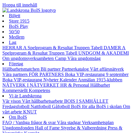
Hoppa till innehåll
Biljett
Store 1915
BoIS Play
50/50
Medlem
Lag
HERRAR A
Spelprogram & Resultat
Truppen
Tabell
DAMER A
Spelprogram & Resultat
Truppen
Tabell
UNDGOM & AKADEMI
Om ungdomsverksamheten
Camp
Våra ungdomslag
Företag
Hållbarhetsmatchen
Bli partner
Partnerkatalog
Vårt affärsnätverk
Våra partners
FÖR PARTNERS
Boka VIP-restaurang 9 september
Boka VIP-restaurang
Nyheter
Kalender
Anmälan
1915-klubben
NÄTVERK I NÄTVERKET
HR & Personal
Hållbarhet
Kommersiellt
Kompetens
Vi är Landskrona
Vår vison
Vårt hållbarhetsarbete
BOIS I SAMHÄLLET
Fredagsfotboll
Nattfotboll
Gåfotboll
BoIS för alla
BoIS i skolan
Om
vårt arbete
KNUT
Om BoIS
FAQ / Vanliga frågor & svar
Våra stadgar
Verksamhetsplan
Ungdomsfonden
Hall of Fame
Styrelse & Valberedning
Press &