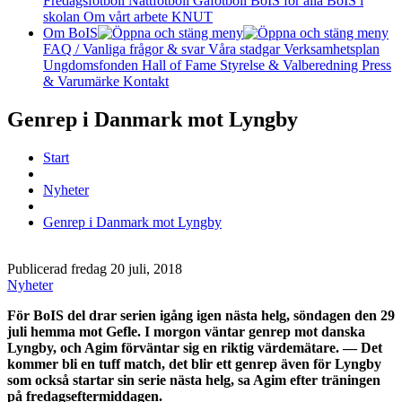
Fredagsfotboll
Nattfotboll
Gåfotboll
BoIS för alla
BoIS i
skolan
Om vårt arbete
KNUT
Om BoIS
FAQ / Vanliga frågor & svar
Våra stadgar
Verksamhetsplan
Ungdomsfonden
Hall of Fame
Styrelse & Valberedning
Press
& Varumärke
Kontakt
Genrep i Danmark mot Lyngby
Start
Nyheter
Genrep i Danmark mot Lyngby
Publicerad fredag 20 juli, 2018
Nyheter
För BoIS del drar serien igång igen nästa helg, söndagen den 29
juli hemma mot Gefle. I morgon väntar genrep mot danska
Lyngby, och Agim förväntar sig en riktig värdemätare. — Det
kommer bli en tuff match, det blir ett genrep även för Lyngby
som också startar sin serie nästa helg, sa Agim efter träningen
på fredagseftermiddagen.