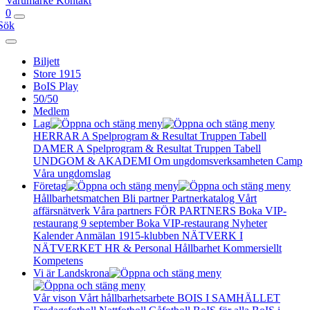
Varumärke
Kontakt
0
Sök
Biljett
Store 1915
BoIS Play
50/50
Medlem
Lag
HERRAR A
Spelprogram & Resultat
Truppen
Tabell
DAMER A
Spelprogram & Resultat
Truppen
Tabell
UNDGOM & AKADEMI
Om ungdomsverksamheten
Camp
Våra ungdomslag
Företag
Hållbarhetsmatchen
Bli partner
Partnerkatalog
Vårt
affärsnätverk
Våra partners
FÖR PARTNERS
Boka VIP-
restaurang 9 september
Boka VIP-restaurang
Nyheter
Kalender
Anmälan
1915-klubben
NÄTVERK I
NÄTVERKET
HR & Personal
Hållbarhet
Kommersiellt
Kompetens
Vi är Landskrona
Vår vison
Vårt hållbarhetsarbete
BOIS I SAMHÄLLET