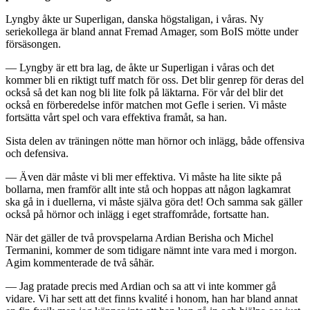
Lyngby åkte ur Superligan, danska högstaligan, i våras. Ny
seriekollega är bland annat Fremad Amager, som BoIS mötte under
försäsongen.
— Lyngby är ett bra lag, de åkte ur Superligan i våras och det
kommer bli en riktigt tuff match för oss. Det blir genrep för deras del
också så det kan nog bli lite folk på läktarna. För vår del blir det
också en förberedelse inför matchen mot Gefle i serien. Vi måste
fortsätta vårt spel och vara effektiva framåt, sa han.
Sista delen av träningen nötte man hörnor och inlägg, både offensiva
och defensiva.
— Även där måste vi bli mer effektiva. Vi måste ha lite sikte på
bollarna, men framför allt inte stå och hoppas att någon lagkamrat
ska gå in i duellerna, vi måste själva göra det! Och samma sak gäller
också på hörnor och inlägg i eget straffområde, fortsatte han.
När det gäller de två provspelarna Ardian Berisha och Michel
Termanini, kommer de som tidigare nämnt inte vara med i morgon.
Agim kommenterade de två såhär.
— Jag pratade precis med Ardian och sa att vi inte kommer gå
vidare. Vi har sett att det finns kvalité i honom, han har bland annat