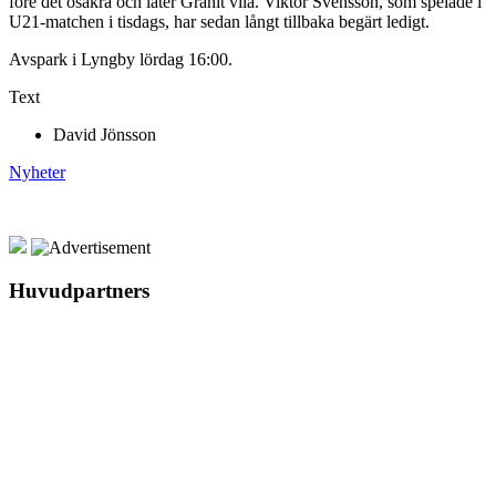
före det osäkra och låter Granit vila. Viktor Svensson, som spelade i
U21-matchen i tisdags, har sedan långt tillbaka begärt ledigt.
Avspark i Lyngby lördag 16:00.
Text
David Jönsson
Nyheter
Huvudpartners