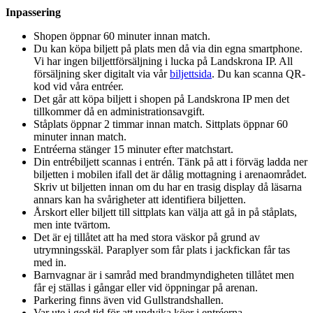
Inpassering
Shopen öppnar 60 minuter innan match.
Du kan köpa biljett på plats men då via din egna smartphone.
Vi har ingen biljettförsäljning i lucka på Landskrona IP. All
försäljning sker digitalt via vår
biljettsida
. Du kan scanna QR-
kod vid våra entréer.
Det går att köpa biljett i shopen på Landskrona IP men det
tillkommer då en administrationsavgift.
Ståplats öppnar 2 timmar innan match. Sittplats öppnar 60
minuter innan match.
Entréerna stänger 15 minuter efter matchstart.
Din entrébiljett scannas i entrén. Tänk på att i förväg ladda ner
biljetten i mobilen ifall det är dålig mottagning i arenaområdet.
Skriv ut biljetten innan om du har en trasig display då läsarna
annars kan ha svårigheter att identifiera biljetten.
Årskort eller biljett till sittplats kan välja att gå in på ståplats,
men inte tvärtom.
Det är ej tillåtet att ha med stora väskor på grund av
utrymningsskäl. Paraplyer som får plats i jackfickan får tas
med in.
Barnvagnar är i samråd med brandmyndigheten tillåtet men
får ej ställas i gångar eller vid öppningar på arenan.
Parkering finns även vid Gullstrandshallen.
Var ute i god tid för att undvika köer i entréerna.