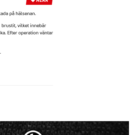
HERR
kada på hälsenan.
brustit, vilket innebär
a. Efter operation väntar
.