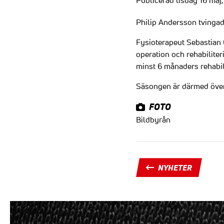
Publicerad tisdag 16 maj
Philip Andersson tvingad
Fysioterapeut Sebastian C
operation och rehabilite
minst 6 månaders rehabil
Säsongen är därmed över f
FOTO
Bildbyrån
NYHETER