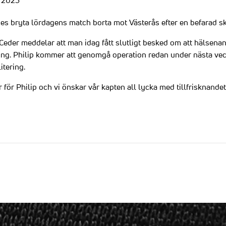
, 2023
es bryta lördagens match borta mot Västerås efter en befarad s
eder meddelar att man idag fått slutligt besked om att hälsenan 
ring. Philip kommer att genomgå operation redan under nästa veck
itering.
ör Philip och vi önskar vår kapten all lycka med tillfrisknandet