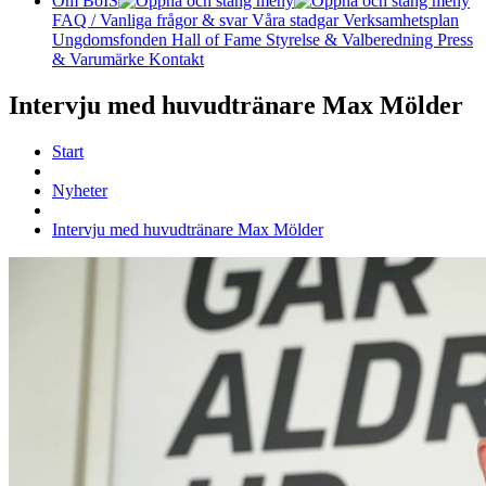
Om BoIS
FAQ / Vanliga frågor & svar
Våra stadgar
Verksamhetsplan
Ungdomsfonden
Hall of Fame
Styrelse & Valberedning
Press
& Varumärke
Kontakt
Intervju med huvudtränare Max Mölder
Start
Nyheter
Intervju med huvudtränare Max Mölder