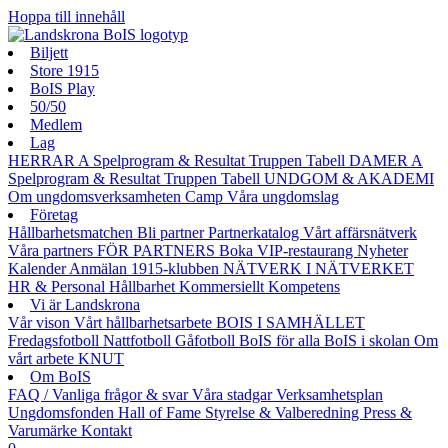
Hoppa till innehåll
Biljett
Store 1915
BoIS Play
50/50
Medlem
Lag
HERRAR A
Spelprogram & Resultat
Truppen
Tabell
DAMER A
Spelprogram & Resultat
Truppen
Tabell
UNDGOM & AKADEMI
Om ungdomsverksamheten
Camp
Våra ungdomslag
Företag
Hållbarhetsmatchen
Bli partner
Partnerkatalog
Vårt affärsnätverk
Våra partners
FÖR PARTNERS
Boka VIP-restaurang
Nyheter
Kalender
Anmälan
1915-klubben
NÄTVERK I NÄTVERKET
HR & Personal
Hållbarhet
Kommersiellt
Kompetens
Vi är Landskrona
Vår vison
Vårt hållbarhetsarbete
BOIS I SAMHÄLLET
Fredagsfotboll
Nattfotboll
Gåfotboll
BoIS för alla
BoIS i skolan
Om
vårt arbete
KNUT
Om BoIS
FAQ / Vanliga frågor & svar
Våra stadgar
Verksamhetsplan
Ungdomsfonden
Hall of Fame
Styrelse & Valberedning
Press &
Varumärke
Kontakt