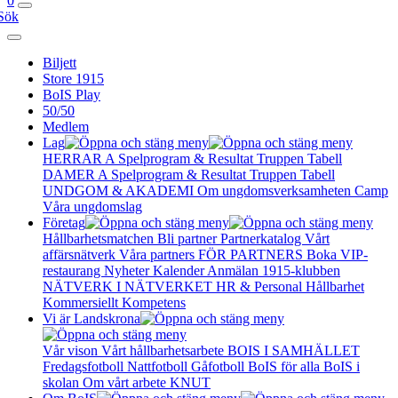
0
Sök
Biljett
Store 1915
BoIS Play
50/50
Medlem
Lag
HERRAR A
Spelprogram & Resultat
Truppen
Tabell
DAMER A
Spelprogram & Resultat
Truppen
Tabell
UNDGOM & AKADEMI
Om ungdomsverksamheten
Camp
Våra ungdomslag
Företag
Hållbarhetsmatchen
Bli partner
Partnerkatalog
Vårt
affärsnätverk
Våra partners
FÖR PARTNERS
Boka VIP-
restaurang
Nyheter
Kalender
Anmälan
1915-klubben
NÄTVERK I NÄTVERKET
HR & Personal
Hållbarhet
Kommersiellt
Kompetens
Vi är Landskrona
Vår vison
Vårt hållbarhetsarbete
BOIS I SAMHÄLLET
Fredagsfotboll
Nattfotboll
Gåfotboll
BoIS för alla
BoIS i
skolan
Om vårt arbete
KNUT