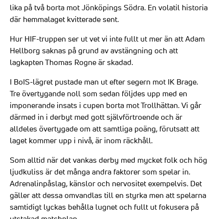
lika på två borta mot Jönköpings Södra. En volatil historia
där hemmalaget kvitterade sent.
Hur HIF-truppen ser ut vet vi inte fullt ut mer än att Adam
Hellborg saknas på grund av avstängning och att
lagkapten Thomas Rogne är skadad.
I BoIS-lägret pustade man ut efter segern mot IK Brage.
Tre övertygande noll som sedan följdes upp med en
imponerande insats i cupen borta mot Trollhättan. Vi går
därmed in i derbyt med gott självförtroende och är
alldeles övertygade om att samtliga poäng, förutsatt att
laget kommer upp i nivå, är inom räckhåll.
Som alltid när det vankas derby med mycket folk och hög
ljudkuliss är det många andra faktorer som spelar in.
Adrenalinpåslag, känslor och nervositet exempelvis. Det
gäller att dessa omvandlas till en styrka men att spelarna
samtidigt lyckas behålla lugnet och fullt ut fokusera på
utstakad matchplan.