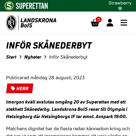
0
Hoppa till innehåll
INFÖR SKÅNEDERBYT
Start
Nyheter
Inför Skånederbyt
Publicerad måndag 28 augusti, 2023
HERR
Imorgon kväll avslutas omgång 20 av Superettan med ett
stekhett Skånederby. Landskrona BoIS reser till Olympia i
Helsingborg där Helsingborgs IF tar emot. Avspark 19:00.
Matchens dignitet har de flesta redan kännedom kring och
det ser ut som att inramningen kommer att vara värdig en