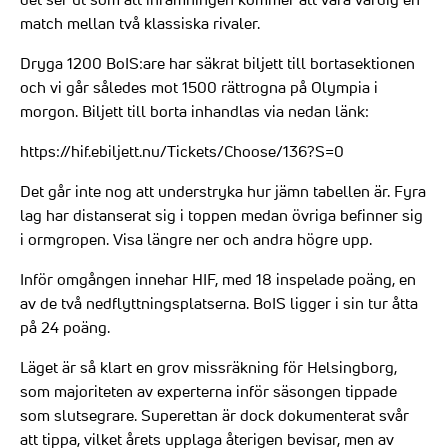
match mellan två klassiska rivaler.
Dryga 1200 BoIS:are har säkrat biljett till bortasektionen
och vi går således mot 1500 rättrogna på Olympia i
morgon. Biljett till borta inhandlas via nedan länk:
https://hif.ebiljett.nu/Tickets/Choose/136?S=0
Det går inte nog att understryka hur jämn tabellen är. Fyra
lag har distanserat sig i toppen medan övriga befinner sig
i ormgropen. Visa längre ner och andra högre upp.
Inför omgången innehar HIF, med 18 inspelade poäng, en
av de två nedflyttningsplatserna. BoIS ligger i sin tur åtta
på 24 poäng.
Läget är så klart en grov missräkning för Helsingborg,
som majoriteten av experterna inför säsongen tippade
som slutsegrare. Superettan är dock dokumenterat svår
att tippa, vilket årets upplaga återigen bevisar, men av