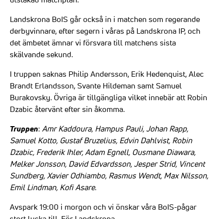
Landskrona BoIS går också in i matchen som regerande
derbyvinnare, efter segern i våras på Landskrona IP, och
det ämbetet ämnar vi försvara till matchens sista
skälvande sekund.
I truppen saknas Philip Andersson, Erik Hedenquist, Alec
Brandt Erlandsson, Svante Hildeman samt Samuel
Burakovsky. Övriga är tillgängliga vilket innebär att Robin
Dzabic återvänt efter sin åkomma.
Truppen
:
Amr Kaddoura, Hampus Pauli, Johan Rapp,
Samuel Kotto, Gustaf Bruzelius, Edvin Dahlvist, Robin
Dzabic, Frederik Ihler, Adam Egnell, Ousmane Diawara,
Melker Jonsson, David Edvardsson, Jesper Strid, Vincent
Sundberg, Xavier Odhiambo, Rasmus Wendt, Max Nilsson,
Emil Lindman, Kofi Asare
.
Avspark 19:00 i morgon och vi önskar våra BoIS-pågar
stort lycka till. För Landskrona.