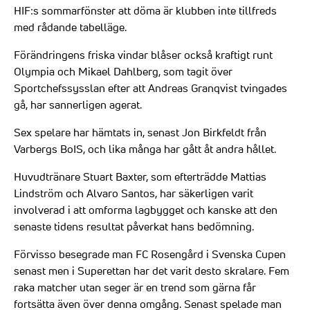
HIF:s sommarfönster att döma är klubben inte tillfreds
med rådande tabelläge.
Förändringens friska vindar blåser också kraftigt runt
Olympia och Mikael Dahlberg, som tagit över
Sportchefssysslan efter att Andreas Granqvist tvingades
gå, har sannerligen agerat.
Sex spelare har hämtats in, senast Jon Birkfeldt från
Varbergs BoIS, och lika många har gått åt andra hållet.
Huvudtränare Stuart Baxter, som efterträdde Mattias
Lindström och Alvaro Santos, har säkerligen varit
involverad i att omforma lagbygget och kanske att den
senaste tidens resultat påverkat hans bedömning.
Förvisso besegrade man FC Rosengård i Svenska Cupen
senast men i Superettan har det varit desto skralare. Fem
raka matcher utan seger är en trend som gärna får
fortsätta även över denna omgång. Senast spelade man