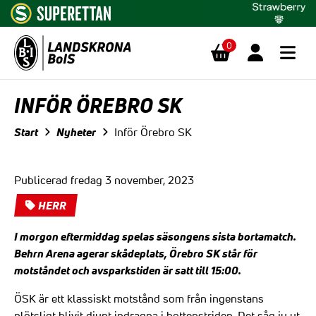
0
Hoppa till innehåll
INFÖR ÖREBRO SK
Start
Nyheter
Inför Örebro SK
Publicerad fredag 3 november, 2023
HERR
I morgon eftermiddag spelas säsongens sista bortamatch.
Behrn Arena agerar skådeplats, Örebro SK står för
motståndet och avsparkstiden är satt till 15:00.
ÖSK är ett klassiskt motstånd som från ingenstans
plötsligt blivit djupt indragna i bottenstriden. Det såg ju ut