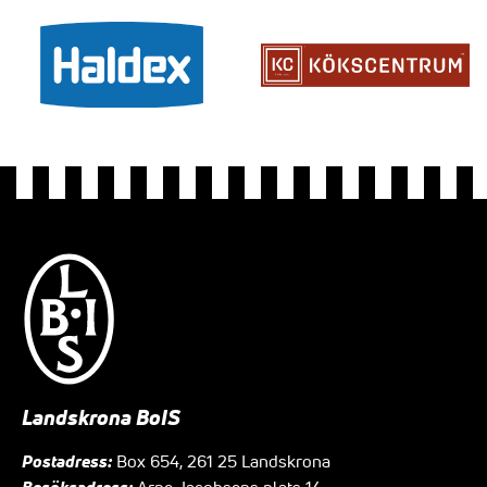
Landskrona BoIS
Postadress:
Box 654, 261 25 Landskrona
Besöksadress:
Arne Jacobsens plats 14