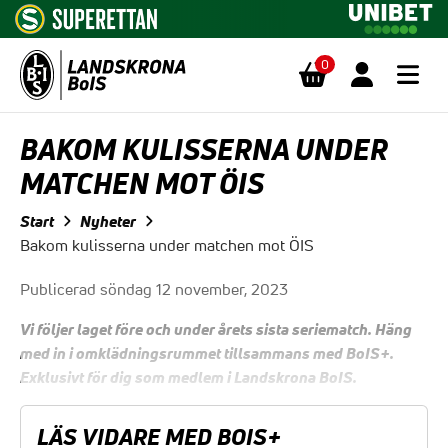
0
Hoppa till innehåll
BAKOM KULISSERNA UNDER
MATCHEN MOT ÖIS
Start
Nyheter
Bakom kulisserna under matchen mot ÖIS
Publicerad söndag 12 november, 2023
Vi följer laget före och under årets sista seriematch. Häng
med in i omklädningsrummet tillsammans med BoIS+.
Exklusivt för dig som medlem i Landskrona BoIS.
LÄS VIDARE MED BOIS+