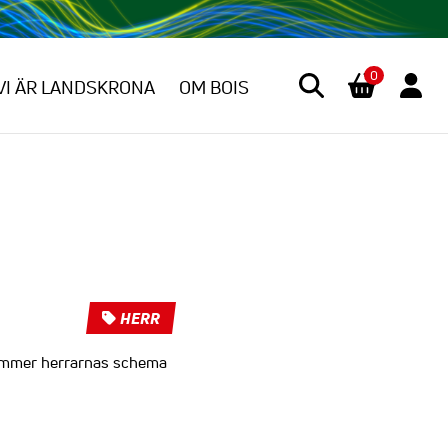
0
VI ÄR LANDSKRONA
OM BOIS
HERR
kommer herrarnas schema