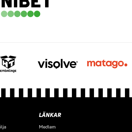
LÄNKAR
ölja
Medlem