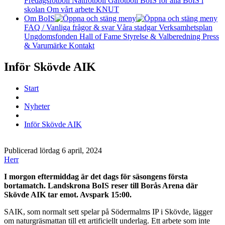
Fredagsfotboll
Nattfotboll
Gåfotboll
BoIS för alla
BoIS i
skolan
Om vårt arbete
KNUT
Om BoIS
FAQ / Vanliga frågor & svar
Våra stadgar
Verksamhetsplan
Ungdomsfonden
Hall of Fame
Styrelse & Valberedning
Press
& Varumärke
Kontakt
Inför Skövde AIK
Start
Nyheter
Inför Skövde AIK
Publicerad lördag 6 april, 2024
Herr
I morgon eftermiddag är det dags för säsongens första
bortamatch. Landskrona BoIS reser till Borås Arena där
Skövde AIK tar emot. Avspark 15:00.
SAIK, som normalt sett spelar på Södermalms IP i Skövde, lägger
om naturgräsmattan till ett artificiellt underlag. Ett arbete som inte