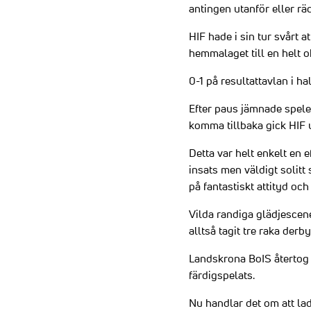
antingen utanför eller r
HIF hade i sin tur svårt 
hemmalaget till en helt 
0-1 på resultattavlan i hal
Efter paus jämnade spele
komma tillbaka gick HIF u
Detta var helt enkelt en 
insats men väldigt solitt
på fantastiskt attityd och 
Vilda randiga glädjescene
alltså tagit tre raka derb
Landskrona BoIS återtog o
färdigspelats.
Nu handlar det om att la