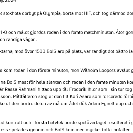
aj, 2024
 stekheta derbyt på Olympia, borta mot HIF, och tog därmed de
l 1-0 och målet gjordes redan i den femte matchminuten. Återigen,
en randiga vågen.
ktarna, med över 1500 BoIS:are på plats, var randigt det bättre
 kom redan i den första minuten, men Wilhelm Loepers avslut gi
ona BoIS mest för hela slanten och redan i den femte minuten ko
där Rassa Rahmani hittade upp till Frederik Ihler som i sin tur tog
sson. Mittfältaren slog ut den till Kofi Asare som forcerade förb
rken. I den bortre delen av målområdet dök Adam Egnell upp och 
d kontroll och i första halvlek borde spelövertaget resulterat i 
s press spelades igenom och BoIS kom med mycket folk i anfallen.