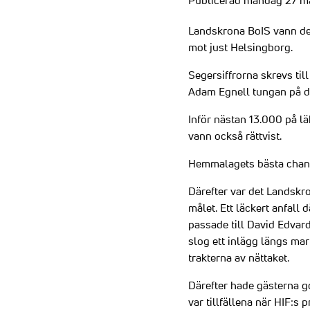
Publicerad måndag 27 m
Landskrona BoIS vann det
mot just Helsingborg.
Segersiffrorna skrevs til
Adam Egnell tungan på d
Inför nästan 13.000 på lä
vann också rättvist.
Hemmalagets bästa chans
Därefter var det Landskr
målet. Ett läckert anfall 
passade till David Edvard
slog ett inlägg längs ma
trakterna av nättaket.
Därefter hade gästerna go
var tillfällena när HIF: