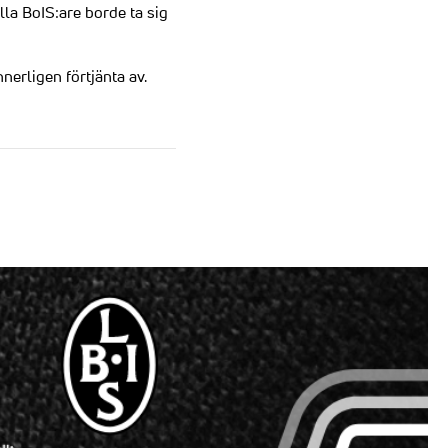
lla BoIS:are borde ta sig
erligen förtjänta av.