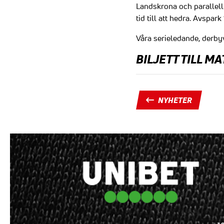
Landskrona och parallellt 
tid till att hedra. Avspar
Våra serieledande, derby
BILJETT TILL M
NYHETER