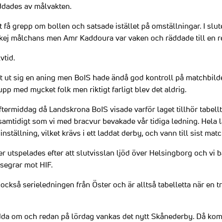
äddades av målvakten.
att få grepp om bollen och satsade istället på omställningar. I sl
okej målchans men Amr Kaddoura var vaken och räddade till en r
vtid.
t ut sig en aning men BoIS hade ändå god kontroll på matchbilden
pp med mycket folk men riktigt farligt blev det aldrig.
eftermiddag då Landskrona BoIS visade varför laget tillhör tabel
 samtidigt som vi med bracvur bevakade vår tidiga ledning. Hela 
inställning, vilket krävs i ett laddat derby, och vann till sist matc
r utspelades efter att slutvisslan ljöd över Helsingborg och vi ba
ysegrar mot HIF.
ckså serieledningen från Öster och är alltså tabelletta när en t
dda om och redan på lördag vankas det nytt Skånederby. Då komm