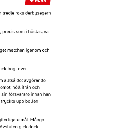
HERR
n tredje raka derbysegern
 precis som i höstas, var
 laget matchen igenom och
ck högt över.
m alltså det avgörande
 emot, höll ifrån och
i sin försvarare innan han
tryckte upp bollen i
ytterligare mål. Många
 Avsluten gick dock