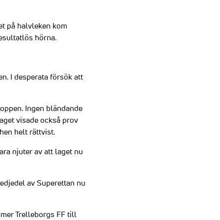
utet på halvleken kom
esultatlös hörna.
. I desperata försök att
ltoppen. Ingen bländande
laget visade också prov
hen helt rättvist.
ra njuter av att laget nu
redjedel av Superettan nu
er Trelleborgs FF till