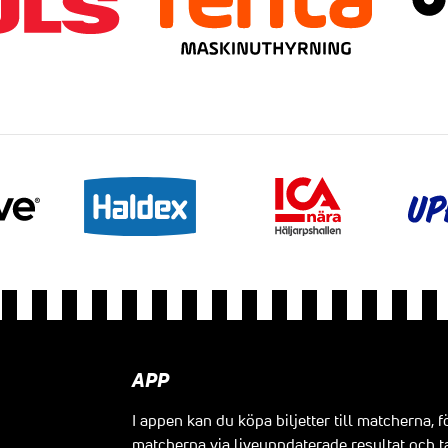
APP
I appen kan du köpa biljetter till matcherna, f
matcherna via liveuppdaterade resultat och t