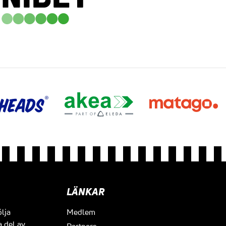
LÄNKAR
ölja
Medlem
a del av