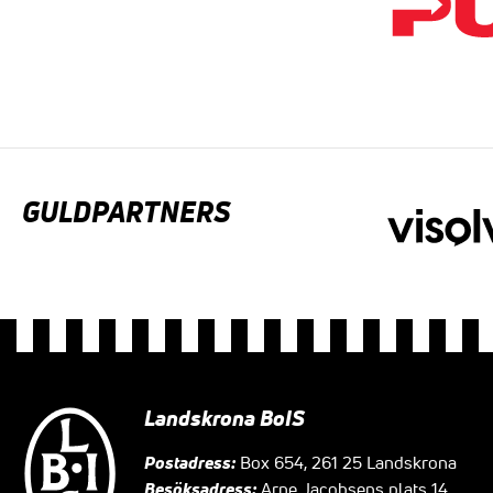
GULDPARTNERS
Landskrona BoIS
Postadress:
Box 654, 261 25 Landskrona
Besöksadress:
Arne Jacobsens plats 14