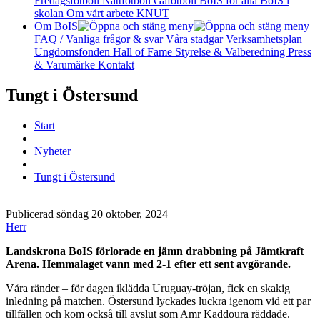
Fredagsfotboll
Nattfotboll
Gåfotboll
BoIS för alla
BoIS i
skolan
Om vårt arbete
KNUT
Om BoIS
FAQ / Vanliga frågor & svar
Våra stadgar
Verksamhetsplan
Ungdomsfonden
Hall of Fame
Styrelse & Valberedning
Press
& Varumärke
Kontakt
Tungt i Östersund
Start
Nyheter
Tungt i Östersund
Publicerad söndag 20 oktober, 2024
Herr
Landskrona BoIS förlorade en jämn drabbning på Jämtkraft
Arena. Hemmalaget vann med 2-1 efter ett sent avgörande.
Våra ränder – för dagen iklädda Uruguay-tröjan, fick en skakig
inledning på matchen. Östersund lyckades luckra igenom vid ett par
tillfällen och kom också till avslut som Amr Kaddoura räddade.