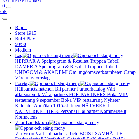
Varumärke
Kontakt
0
Sök
Biljett
Store 1915
BoIS Play
50/50
Medlem
Lag
HERRAR A
Spelprogram & Resultat
Truppen
Tabell
DAMER A
Spelprogram & Resultat
Truppen
Tabell
UNDGOM & AKADEMI
Om ungdomsverksamheten
Camp
Våra ungdomslag
Företag
Hållbarhetsmatchen
Bli partner
Partnerkatalog
Vårt
affärsnätverk
Våra partners
FÖR PARTNERS
Boka VIP-
restaurang 9 september
Boka VIP-restaurang
Nyheter
Kalender
Anmälan
1915-klubben
NÄTVERK I
NÄTVERKET
HR & Personal
Hållbarhet
Kommersiellt
Kompetens
Vi är Landskrona
Vår vison
Vårt hållbarhetsarbete
BOIS I SAMHÄLLET