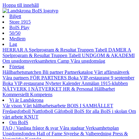
Hoppa till innehåll
Biljett
Store 1915
BoIS Play
50/50
Medlem
Lag
HERRAR A
Spelprogram & Resultat
Truppen
Tabell
DAMER A
Spelprogram & Resultat
Truppen
Tabell
UNDGOM & AKADEMI
Om ungdomsverksamheten
Camp
Våra ungdomslag
Företag
Hållbarhetsmatchen
Bli partner
Partnerkatalog
Vårt affärsnätverk
Våra partners
FÖR PARTNERS
Boka VIP-restaurang 9 september
Boka VIP-restaurang
Nyheter
Kalender
Anmälan
1915-klubben
NÄTVERK I NÄTVERKET
HR & Personal
Hållbarhet
Kommersiellt
Kompetens
Vi är Landskrona
Vår vison
Vårt hållbarhetsarbete
BOIS I SAMHÄLLET
Fredagsfotboll
Nattfotboll
Gåfotboll
BoIS för alla
BoIS i skolan
Om
vårt arbete
KNUT
Om BoIS
FAQ / Vanliga frågor & svar
Våra stadgar
Verksamhetsplan
Ungdomsfonden
Hall of Fame
Styrelse & Valberedning
Press &