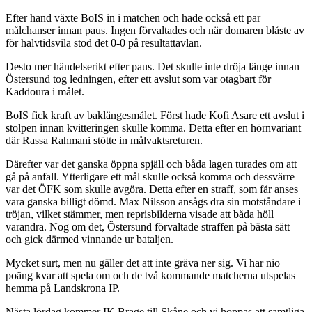
Efter hand växte BoIS in i matchen och hade också ett par
målchanser innan paus. Ingen förvaltades och när domaren blåste av
för halvtidsvila stod det 0-0 på resultattavlan.
Desto mer händelserikt efter paus. Det skulle inte dröja länge innan
Östersund tog ledningen, efter ett avslut som var otagbart för
Kaddoura i målet.
BoIS fick kraft av baklängesmålet. Först hade Kofi Asare ett avslut i
stolpen innan kvitteringen skulle komma. Detta efter en hörnvariant
där Rassa Rahmani stötte in målvaktsreturen.
Därefter var det ganska öppna spjäll och båda lagen turades om att
gå på anfall. Ytterligare ett mål skulle också komma och dessvärre
var det ÖFK som skulle avgöra. Detta efter en straff, som får anses
vara ganska billigt dömd. Max Nilsson ansågs dra sin motståndare i
tröjan, vilket stämmer, men reprisbilderna visade att båda höll
varandra. Nog om det, Östersund förvaltade straffen på bästa sätt
och gick därmed vinnande ur bataljen.
Mycket surt, men nu gäller det att inte gräva ner sig. Vi har nio
poäng kvar att spela om och de två kommande matcherna utspelas
hemma på Landskrona IP.
Nästa lördag kommer IK Brage till Skåne och vi hoppas att samtliga