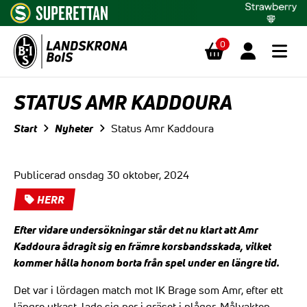
0
Hoppa till innehåll
STATUS AMR KADDOURA
Start
Nyheter
Status Amr Kaddoura
Publicerad onsdag 30 oktober, 2024
HERR
Efter vidare undersökningar står det nu klart att Amr
Kaddoura ådragit sig en främre korsbandsskada, vilket
kommer hålla honom borta från spel under en längre tid.
Det var i lördagen match mot IK Brage som Amr, efter ett
längre utkast, lade sig ner i gräset i plågor. Målvakten