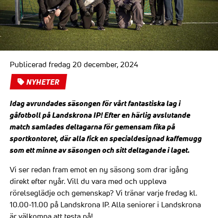
Publicerad fredag 20 december, 2024
NYHETER
Idag avrundades säsongen för vårt fantastiska lag i
gåfotboll på Landskrona IP! Efter en härlig avslutande
match samlades deltagarna för gemensam fika på
sportkontoret, där alla fick en specialdesignad kaffemugg
som ett minne av säsongen och sitt deltagande i laget.
Vi ser redan fram emot en ny säsong som drar igång
direkt efter nyår. Vill du vara med och uppleva
rörelseglädje och gemenskap? Vi tränar varje fredag kl.
10.00-11.00 på Landskrona IP. Alla seniorer i Landskrona
är välkomna att testa på!